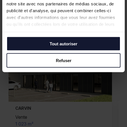
notre site avec nos partenaires de médias sociaux, de
publicité et d'analyse, qui peuvent combiner celles-ci
avec d'autres informations que vous leur avez fournies
ou qu'ils ont collectées lors de votre utilisation de leurs
services.
Tout autoriser
Refuser
CARVIN
Location
987 m²