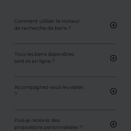
Comment utiliser le moteur
de recherche de biens ?
Renseignez vos critères (type
de bien, surface, localisation)
Tous les biens disponibles
pour accéder à une liste de
sont-ils en ligne ?
biens ciblés.
Non. Certains biens sont
proposés en exclusivité ou en
Accompagnez-vous les visites
toute confidentialité :
?
contactez-nous pour y
accéder.
Oui, nous organisons les
visites, analysons chaque bien
avec vous, et mettons en
Puis-je recevoir des
lumière ses atouts ou
propositions personnalisées ?