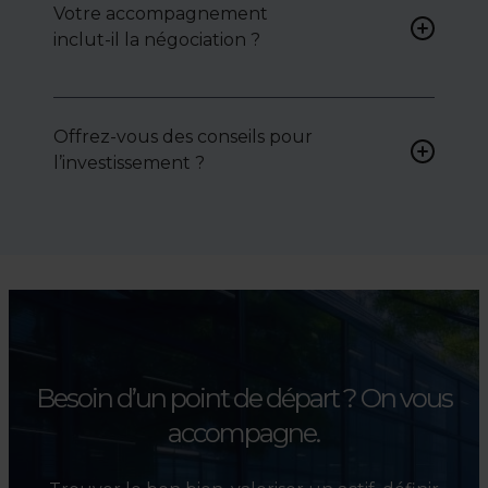
Votre accompagnement
biens sur mesure, selon vos
inclut-il la négociation ?
attentes et votre secteur.
Oui, nous intervenons
activement pour vous aider à
Offrez-vous des conseils pour
négocier le prix, le bail ou les
l’investissement ?
conditions de vente.
Absolument. Nous
accompagnons les
investisseurs dans la sélection,
l’évaluation et la valorisation
de leurs actifs.
Besoin d’un point de départ ?
On vous
accompagne.