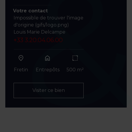
Votre contact
Impossible de trouver l'image
d'origine (gifs/logo.png)
Louis Marie Delcampe
+33 3.20.04.06.00
home
Fretin
Entrepôts
500 m²
Visiter ce bien