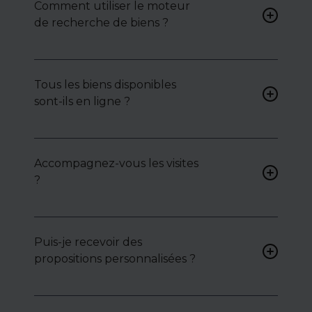
Comment utiliser le moteur
de recherche de biens ?
Renseignez vos critères (type
de bien, surface, localisation)
Tous les biens disponibles
pour accéder à une liste de
sont-ils en ligne ?
biens ciblés.
Non. Certains biens sont
proposés en exclusivité ou en
Accompagnez-vous les visites
toute confidentialité :
?
contactez-nous pour y
accéder.
Oui, nous organisons les
visites, analysons chaque bien
avec vous, et mettons en
Puis-je recevoir des
lumière ses atouts ou
propositions personnalisées ?
contraintes.
Bien sûr. Nos consultants
peuvent vous proposer des