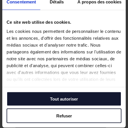
Consentement
Détails
À propos des cookies
Ce site web utilise des cookies.
Les cookies nous permettent de personnaliser le contenu
et les annonces, d'offrir des fonctionnalités relatives aux
médias sociaux et d'analyser notre trafic. Nous
partageons également des informations sur l'utilisation de
notre site avec nos partenaires de médias sociaux, de
publicité et d'analyse, qui peuvent combiner celles-ci
avec d'autres informations que vous leur avez fournies
ou qu'ils ont collectées lors de votre utilisation de leurs
services.
NOYELLES LES 
Tout autoriser
n
Location
²
3 482 m² (divisib
Refuser
En savoir plus
En