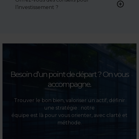
négocier le prix, le bail ou les
l’investissement ?
conditions de vente.
Absolument. Nous
accompagnons les
investisseurs dans la sélection,
l’évaluation et la valorisation
de leurs actifs.
Besoin d’un point de départ ?
On vous
accompagne.
Trouver le bon bien, valoriser un actif, définir
une stratégie : notre
équipe est là pour vous orienter, avec clarté et
méthode.