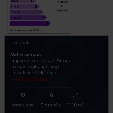
Réf: 5018
Votre contact
Impossible de trouver l'image
d'origine (gifs/logo.png)
Louis Marie Delcampe
+33 3.20.04.06.00
home
Wasquehal
Entrepôts
1000 m²