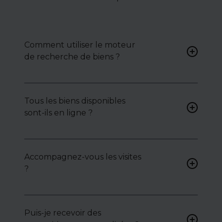
Comment utiliser le moteur
de recherche de biens ?
Renseignez vos critères (type
de bien, surface, localisation)
Tous les biens disponibles
pour accéder à une liste de
sont-ils en ligne ?
biens ciblés.
Non. Certains biens sont
proposés en exclusivité ou en
Accompagnez-vous les visites
toute confidentialité :
?
contactez-nous pour y
accéder.
Oui, nous organisons les
visites, analysons chaque bien
avec vous, et mettons en
Puis-je recevoir des
lumière ses atouts ou