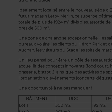
du Grand Stade.
Idéalement localisé entre le nouveau siège d'En
futur magasin Leroy Merlin, ce superbe bâtime
totale de plus de 1924 m² divisibles, assortie de
près de 500 m².
Une zone de chalandise exceptionnelle : les sa
bureaux voisins, les clients du Héron Park et 
Auchan, les visiteurs du Stade les soirs de matc
Un lieu pensé pour être un pôle de restaurati
accueillir des concepts innovants (food court,
brasserie, bistrot...), ainsi que des activités de spo
l'organisation d'événements (concerts, dégustati
Une opportunité à ne pas manquer !
BÂTIMENT
RDC
R+
Lot 1
500 m2
195 m2