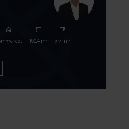
home
ommerces
1924 m²
div. m²