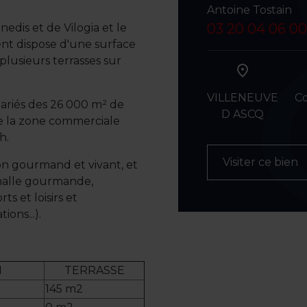
Antoine Tostain
03 20 04 06 00
edis et de Vilogia et le
nt dispose d'une surface
 plusieurs terrasses sur
VILLENEUVE
C
lariés des 26 000 m² de
D ASCQ
de la zone commerciale
h.
Visiter ce bien
on gourmand et vivant, et
 halle gourmande,
rts et loisirs et
ons...).
1
TERRASSE
145 m2