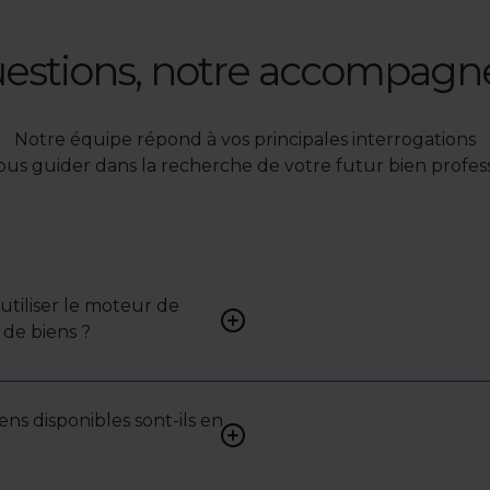
uestions, notre accompag
Notre équipe répond à vos principales interrogations
ous guider dans la recherche de votre futur bien profess
tiliser le moteur de
Renseignez vos critères (typ
de biens ?
surface, localisation) pour 
une liste de biens ciblés.
ens disponibles sont-ils en
Non. Certains biens sont pr
exclusivité ou en toute conf