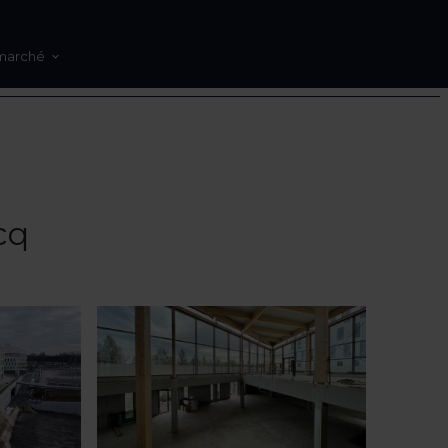
marché
cq