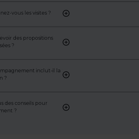
: contactez-nous pour y acc
z-vous les visites ?
Oui, nous organisons les visit
analysons chaque bien avec 
mettons en lumière ses ato
contraintes.
cevoir des propositions
Bien sûr. Nos consultants 
sées ?
vous proposer des biens su
selon vos attentes et votre 
ompagnement inclut-il la
Oui, nous intervenons acti
n ?
pour vous aider à négocier le
bail ou les conditions de ven
s des conseils pour
Absolument. Nous accompa
sement ?
investisseurs dans la sélecti
l’évaluation et la valorisatio
actifs.