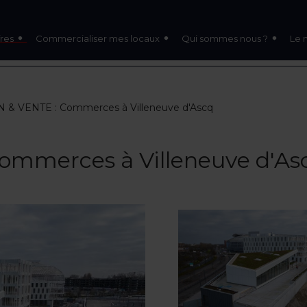
res
Commercialiser mes locaux
Qui sommes nous ?
Le 
 & VENTE : Commerces à Villeneuve d'Ascq
mmerces à Villeneuve d'As