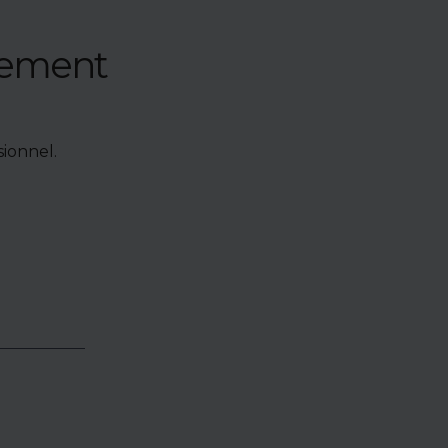
nement
ionnel.
e de bien,
accéder à
oposés en
identialité