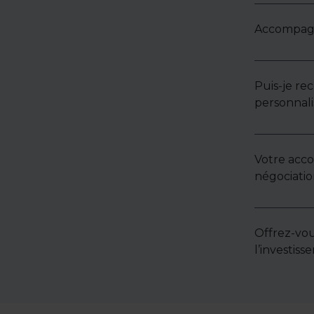
Accompagne
Puis-je re
personnali
Votre acc
négociatio
Offrez-vou
l’investis