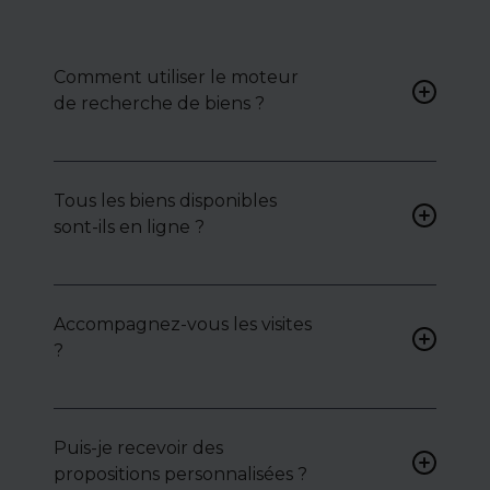
Comment utiliser le moteur
de recherche de biens ?
Renseignez vos critères (type
de bien, surface, localisation)
Tous les biens disponibles
pour accéder à une liste de
sont-ils en ligne ?
biens ciblés.
Non. Certains biens sont
proposés en exclusivité ou en
Accompagnez-vous les visites
toute confidentialité :
?
contactez-nous pour y
accéder.
Oui, nous organisons les
visites, analysons chaque bien
avec vous, et mettons en
Puis-je recevoir des
lumière ses atouts ou
propositions personnalisées ?