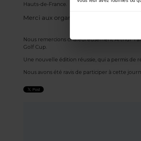
vous leur avez fournies ou qu'
Hauts-de-France.
Merci aux organisateurs
Nous remercions chaleureusement Arthur Talbert
Golf Cup.
Une nouvelle édition réussie, qui a permis de ré
Nous avons été ravis de participer à cette jou