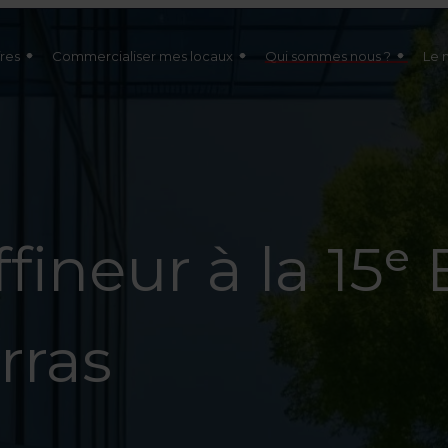
res
Commercialiser mes locaux
Qui sommes nous ?
Le 
ffineur à la 15ᵉ
rras