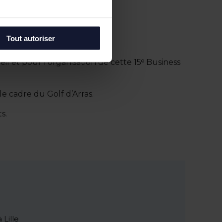
Tout autoriser
l et pour l’organisation de cette 15ᵉ Business
le cadre du Golf d’Arras.
s.
 Lille