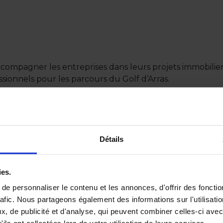
compagner les entreprises dans leurs projets immobiliers
ssionnels pour les parcours du Golf d’Arras.
moment en équipe, mais également de rencontrer de nom
ssionnels
Détails
s acteurs issus de différents secteurs d’activité autour d’
ies.
 d’échanger autrement, de découvrir de nouvelles entre
e personnaliser le contenu et les annonces, d'offrir des fonctio
rafic. Nous partageons également des informations sur l'utilisati
, de publicité et d'analyse, qui peuvent combiner celles-ci avec
e d’événement s’inscrit pleinement dans une démarche de