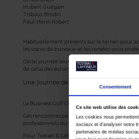
Hubert Guégain
Thibaut Brodin
Paul-Henri Robert
Habituellement présents sur le terrain pour ac
les visites de bureaux et les rendez-vous profe
Cette journée leur a permis de partager un 
de celui des échanges habituels.
Une journée de rencontres entre profe
Consentement
La Business Golf Cup est l’occasion de réunir de
Ce site web utilise des cook
Ces rencontres permettent de prendre le temps
Les cookies nous permettent d
professionnels du territoire.
sociaux et d'analyser notre t
partenaires de médias sociaux
Pour Tostain & Laffineur, participer à ce typ