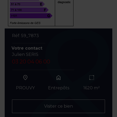
Réf: 59_7873
Votre contact
Julien SERIS
03 20 04 06 00
home
PROUVY
Entrepôts
1620 m²
Visiter ce bien