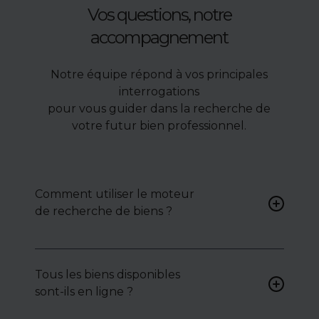
Vos questions, notre
accompagnement
Notre équipe répond à vos principales
interrogations
pour vous guider dans la recherche de
votre futur bien professionnel.
Comment utiliser le moteur
de recherche de biens ?
Renseignez vos critères (type
de bien, surface, localisation)
Tous les biens disponibles
pour accéder à une liste de
sont-ils en ligne ?
biens ciblés.