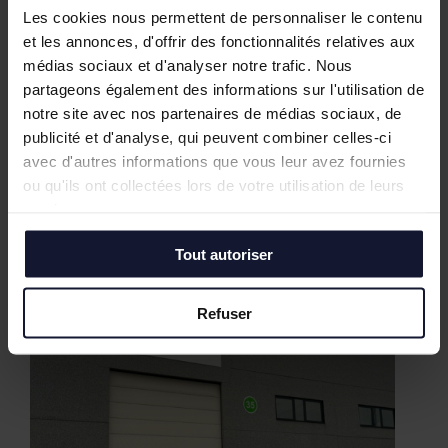
Les cookies nous permettent de personnaliser le contenu
et les annonces, d'offrir des fonctionnalités relatives aux
médias sociaux et d'analyser notre trafic. Nous
partageons également des informations sur l'utilisation de
notre site avec nos partenaires de médias sociaux, de
publicité et d'analyse, qui peuvent combiner celles-ci
avec d'autres informations que vous leur avez fournies
ou qu'ils ont collectées lors de votre utilisation de leurs
Nos biens similaires
services.
Tout autoriser
Refuser