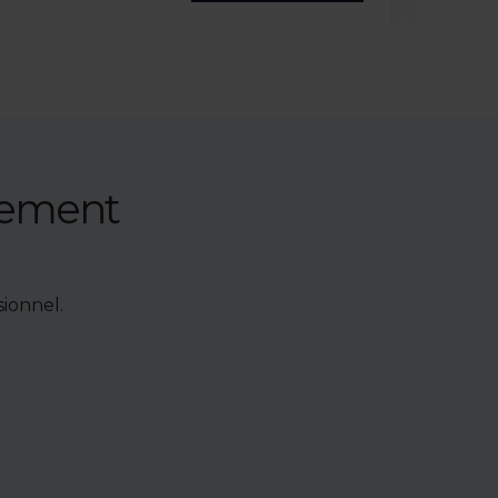
nement
ionnel.
e de bien,
accéder à