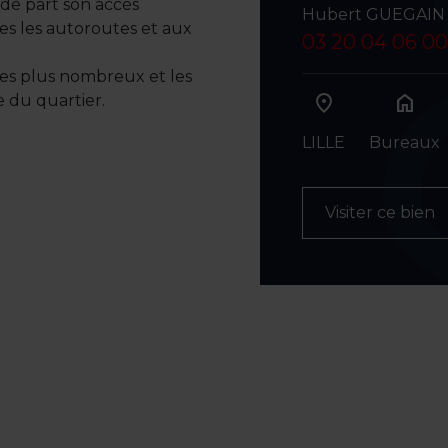
de part son accès
Hubert GUEGAIN
es les autoroutes et aux
03 20 04 06 00
 les plus nombreux et les
home
 du quartier.
LILLE
Bureaux
Visiter ce bien