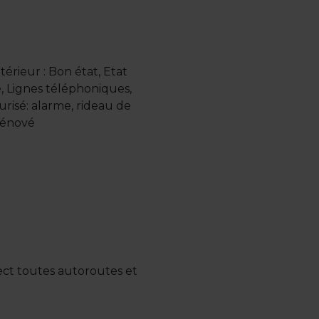
érieur : Bon état, Etat
, Lignes téléphoniques,
risé: alarme, rideau de
rénové
ect toutes autoroutes et