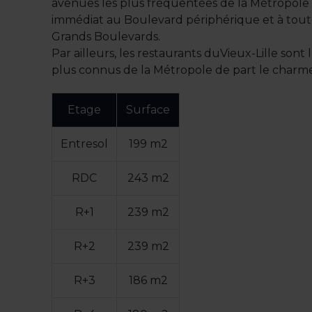
avenues les plus fréquentées de la Métropole 
immédiat au Boulevard périphérique et à tout
Grands Boulevards.
Par ailleurs, les restaurants duVieux-Lille sont
plus connus de la Métropole de part le charme
Etage
Surface
Entresol
199 m2
RDC
243 m2
R+1
239 m2
R+2
239 m2
R+3
186 m2