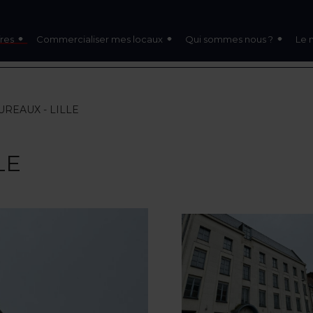
res
Commercialiser mes locaux
Qui sommes nous ?
Le 
BUREAUX - LILLE
LE