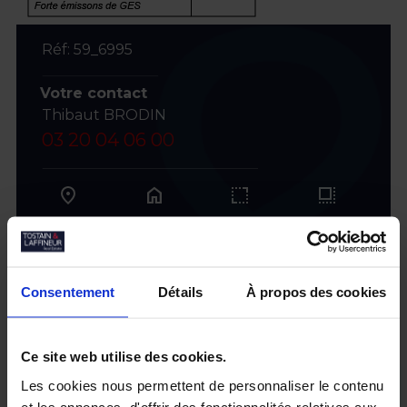
Réf: 59_6995
Votre contact
Thibaut BRODIN
03 20 04 06 00
home
LOOS
Entrepôts
4115 m²
div. 453 m²
Consentement
Détails
À propos des cookies
Visiter ce bien
Ce site web utilise des cookies.
Les cookies nous permettent de personnaliser le contenu
et les annonces, d'offrir des fonctionnalités relatives aux