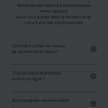
Notre équipe répond à vos principales
interrogations
pour vous guider dans la recherche de
votre futur bien professionnel.
Comment utiliser le moteur
de recherche de biens ?
Renseignez vos critères (type
de bien, surface, localisation)
Tous les biens disponibles
pour accéder à une liste de
sont-ils en ligne ?
biens ciblés.
Non. Certains biens sont
proposés en exclusivité ou en
Accompagnez-vous les visites
toute confidentialité :
?
contactez-nous pour y