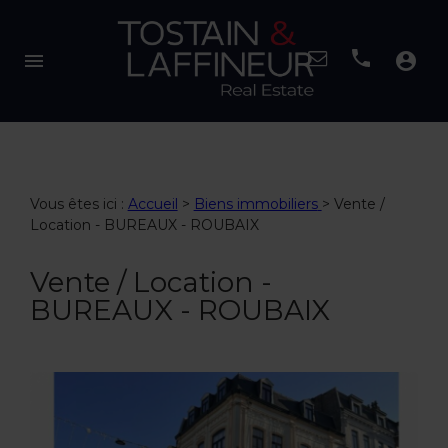
menu
account_circle
Vous êtes ici :
Accueil
>
Biens immobiliers
>
Vente /
Location - BUREAUX - ROUBAIX
Vente / Location -
BUREAUX - ROUBAIX