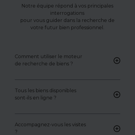
Notre équipe répond à vos principales
interrogations
pour vous guider dans la recherche de
votre futur bien professionnel.
Comment utiliser le moteur
de recherche de biens ?
Renseignez vos critères (type
de bien, surface, localisation)
Tous les biens disponibles
pour accéder à une liste de
sont-ils en ligne ?
biens ciblés.
Non. Certains biens sont
proposés en exclusivité ou en
Accompagnez-vous les visites
toute confidentialité :
?
contactez-nous pour y