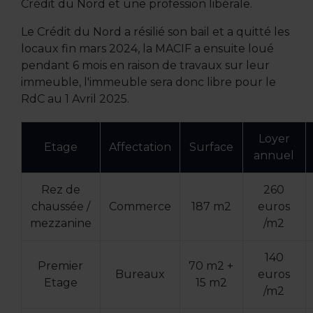
Crédit du Nord et une profession libérale.
Le Crédit du Nord a résilié son bail et a quitté les
locaux fin mars 2024, la MACIF a ensuite loué
pendant 6 mois en raison de travaux sur leur
immeuble, l'immeuble sera donc libre pour le
RdC au 1 Avril 2025.
Loyer
Etage
Affectation
Surface
annuel
Rez de
260
chaussée /
Commerce
187 m2
euros
mezzanine
/m2
140
Premier
70 m2 +
Bureaux
euros
Etage
15 m2
/m2