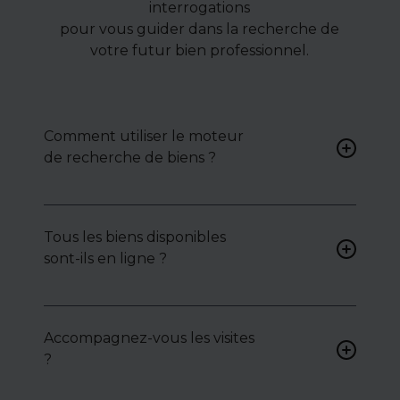
interrogations
pour vous guider dans la recherche de
votre futur bien professionnel.
Comment utiliser le moteur
de recherche de biens ?
Renseignez vos critères (type
de bien, surface, localisation)
Tous les biens disponibles
pour accéder à une liste de
sont-ils en ligne ?
biens ciblés.
Non. Certains biens sont
proposés en exclusivité ou en
Accompagnez-vous les visites
toute confidentialité :
?
contactez-nous pour y
accéder.
Oui, nous organisons les