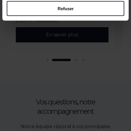
ROUBAIX
Refuser
Vente/Location
2 231 m² (divisibles)
En savoir plus
Vos questions, notre
accompagnement
Notre équipe répond à vos principales