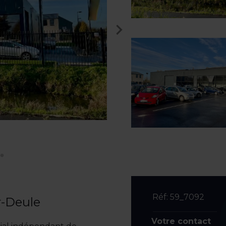
Réf: 59_7092
-Deule
Votre contact