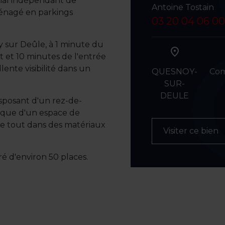
ial indépendant de
Antoine Tostain
ménagé en parkings
03 20 04 06 00
y sur Deûle, à 1 minute du
t et 10 minutes de l'entrée
lente visibilité dans un
QUESNOY-
Co
SUR-
DEULE
isposant d'un rez-de-
i que d'un espace de
le tout dans des matériaux
Visiter ce bien
iré d'environ 50 places.