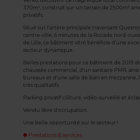
Venez découvrir ce magnifique local commerc
370m², construit sur un terrain de 2500m² a
privatifs.
Situé sur l'artère principale traversant Quesno
centre-ville, 6 minutes de la Rocade nord-oues
de Lille, ce bâtiment vitré bénéficie d'une excel
secteur dynamique.
Belles prestations pour ce bâtiment de 2019 d
chaussée commercial, d'un sanitaire PMR, ains
bureaux et d'une salle de bain en mezzanine, 
très qualitatifs.
Parking privatif clôturé, vidéo-surveillé et écla
Vendu libre d'occupation.
Une belle opportunité sur le secteur !
Prestations & services