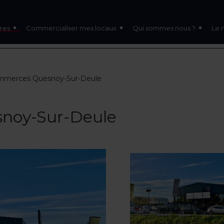
res
Commercialiser mes locaux
Qui sommes nous ?
Le 
mmerces Quesnoy-Sur-Deule
noy-Sur-Deule