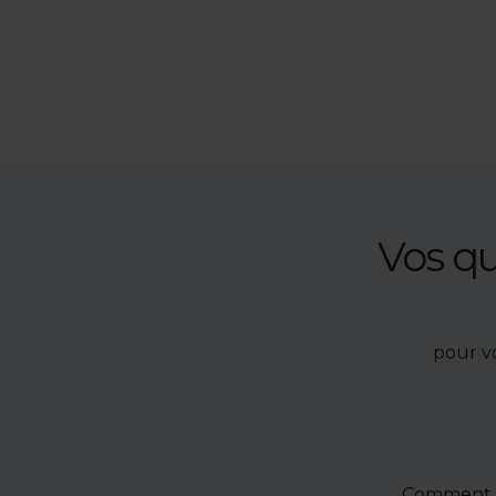
Vos q
pour v
Comment u