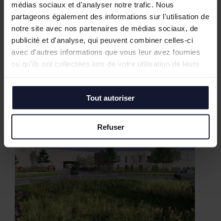
médias sociaux et d'analyser notre trafic. Nous
partageons également des informations sur l'utilisation de
notre site avec nos partenaires de médias sociaux, de
publicité et d'analyse, qui peuvent combiner celles-ci
avec d'autres informations que vous leur avez fournies
Nos biens similaires
ou qu'ils ont collectées lors de votre utilisation de leurs
services.
Tout autoriser
Refuser