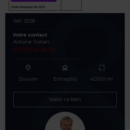
Réf: 3538
Votre contact
Antoine Tostain
03 20 04 06 00
home
Douvrin
Entrepôts
42000 m²
Visiter ce bien