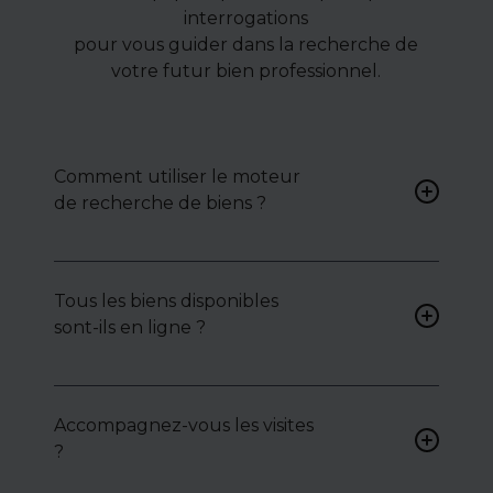
interrogations
pour vous guider dans la recherche de
votre futur bien professionnel.
Comment utiliser le moteur
de recherche de biens ?
Renseignez vos critères (type
de bien, surface, localisation)
Tous les biens disponibles
pour accéder à une liste de
sont-ils en ligne ?
biens ciblés.
Non. Certains biens sont
proposés en exclusivité ou en
Accompagnez-vous les visites
toute confidentialité :
?
contactez-nous pour y
accéder.
Oui, nous organisons les