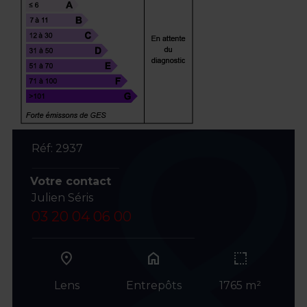
Réf: 2937
Votre contact
Julien Séris
03 20 04 06 00
home
Lens
Entrepôts
1765 m²