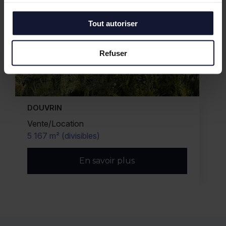
services.
Tout autoriser
Refuser
DOUVRIN
Vente/Location
5 167 m² (divisibles)
En savoir plus