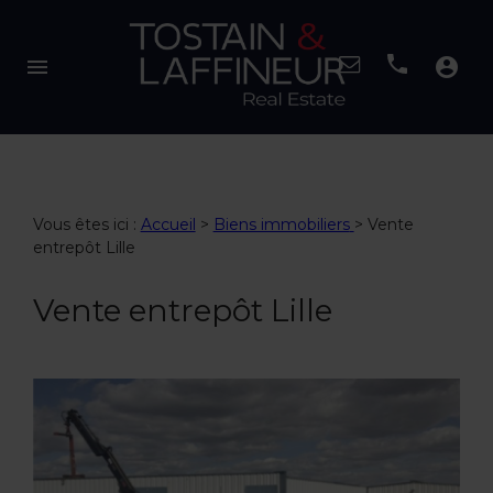
menu
account_circle
Vous êtes ici :
Accueil
>
Biens immobiliers
>
Vente
entrepôt Lille
Vente entrepôt Lille