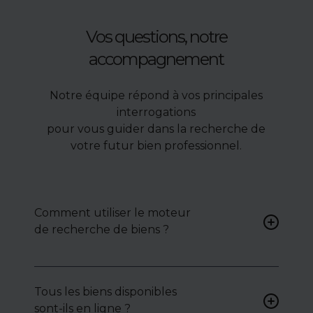
Vos questions, notre
accompagnement
Notre équipe répond à vos principales
interrogations
pour vous guider dans la recherche de
votre futur bien professionnel.
Comment utiliser le moteur
de recherche de biens ?
Renseignez vos critères (type
de bien, surface, localisation)
Tous les biens disponibles
pour accéder à une liste de
sont-ils en ligne ?