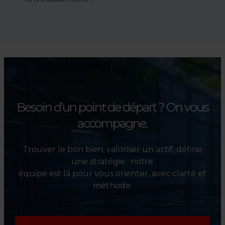
conditions de vente.
Absolument. Nous
accompagnons les
investisseurs dans la sélection,
l’évaluation et la valorisation
de leurs actifs.
Besoin d’un point de départ ?
On vous
accompagne.
Trouver le bon bien, valoriser un actif, définir
une stratégie : notre
équipe est là pour vous orienter, avec clarté et
méthode.