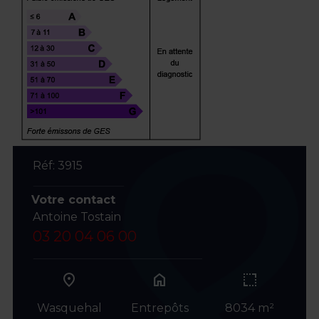
Réf: 3915
Votre contact
Antoine Tostain
03 20 04 06 00
home
Wasquehal
Entrepôts
8034 m²