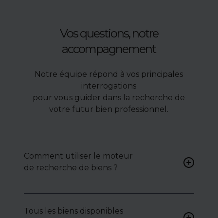
Vos questions, notre
accompagnement
Notre équipe répond à vos principales
interrogations
pour vous guider dans la recherche de
votre futur bien professionnel.
Comment utiliser le moteur
de recherche de biens ?
Renseignez vos critères (type
de bien, surface, localisation)
Tous les biens disponibles
pour accéder à une liste de