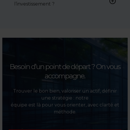
l’investissement ?
conditions de vente.
Absolument. Nous
accompagnons les
investisseurs dans la sélection,
l’évaluation et la valorisation
de leurs actifs.
Besoin d’un point de départ ?
On vous
accompagne.
Trouver le bon bien, valoriser un actif, définir
une stratégie : notre
équipe est là pour vous orienter, avec clarté et
méthode.