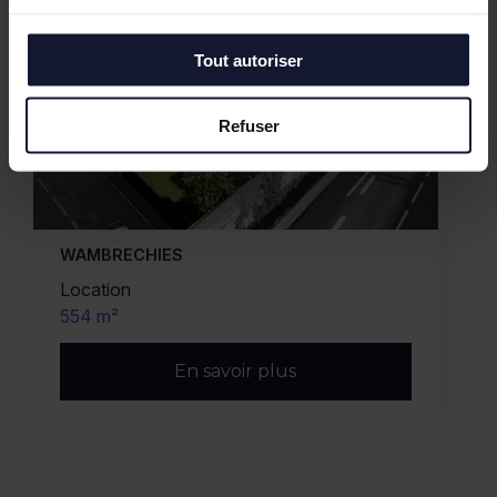
services.
Tout autoriser
Refuser
WAMBRECHIES
Location
554 m²
En savoir plus