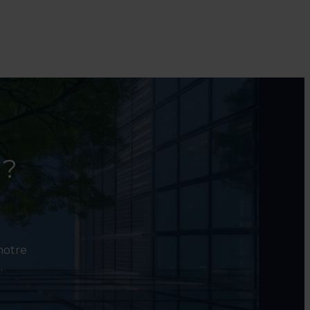
 ?
 notre
.