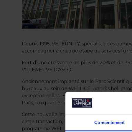
Depuis 1995, VETERNITY, spécialiste des pompe
accompagner à chaque étape de services funér
Fort d’une croissance de plus de 20% et de 3
VILLENEUVE D’ASCQ.
Anciennement implanté sur le Parc Scientifiq
bureaux au sein de WELLICE, un très bel immeu
exceptionnelles : 880 m² de terrasses, rooftop
Park, un quartier dynamique et à proximité du
Cette nouvelle implantation permet ainsi à VE
cette transaction, TOSTAIN LAFFINEUR a été le 
Consentement
programme WELLICE ou avez des projets immobi