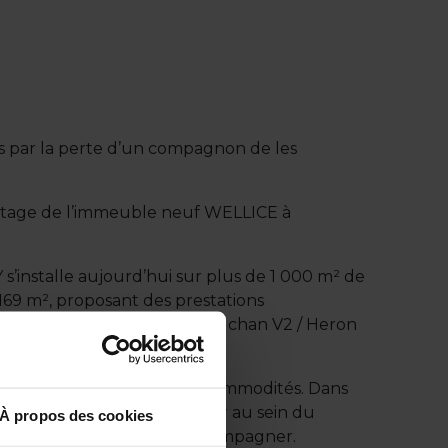
es par la perte d’un compagnon de les
 étage de l’immeuble neuf WELLICE à
installe aujourd’hui sur plus de 1 000 m² de
69 m², proposant des prestations
ans le secteur commercial d’Auchan V2 / Heron
rne, proche de toutes les commodités. Dans
Vous souhaitez vous installer au sein du
À propos des cookies
fera un plaisir de vous accompagner.