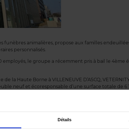
s funèbres animalières, propose aux familles endeuillé
aires personnalisés.
90 employés, le groupe a récemment pris à bail le 4ème
ue de la Haute Borne à VILLENEUVE D’ASCQ, VETERNITY s’
ble neuf et écoresponsable d’une surface totale de 6 1
, vestiaires et douches, … De plus, WELLLICE est situé d
 métro « Hôtel de Ville » à VILLENEUVE D’ASCQ.
TERNITY de bénéficier d’un espace de travail plus mode
conseil de VETERNITY et de la société Midi2i (Bailleur). 
Détails
liers sur la Métropole Lilloise, TOSTAIN LAFFINEUR se 