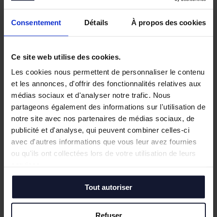
Mai 2026
JOCO Pickleball : un nouveau lieu
Consentement
Détails
À propos des cookies
hybride et convivial à la Pilaterie
Bureaux à vendre à Wasquehal : 772 m²
disponibles au Château Blanc
Ce site web utilise des cookies.
Février 2026
Conférence annuelle du Club de
Les cookies nous permettent de personnaliser le contenu
l’Immobilier : retour sur le bilan du
et les annonces, d'offrir des fonctionnalités relatives aux
marché tertiaire dans la Métropole
médias sociaux et d'analyser notre trafic. Nous
Européenne de Lille
partageons également des informations sur l'utilisation de
notre site avec nos partenaires de médias sociaux, de
publicité et d'analyse, qui peuvent combiner celles-ci
Toutes les actualités
avec d'autres informations que vous leur avez fournies
ou qu'ils ont collectées lors de votre utilisation de leurs
services.
Tout autoriser
Besoin d’un point de départ ?
On vous
Refuser