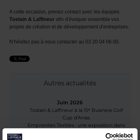
A cette occasion, prenez contact avec les équipes
Tostain & Laffineur
afin d'évoquer ensemble vos
projets de création et de développement d'entreprises.
N'hésitez pas à nous contacter au 03 20 04 06 00.
Autres actualités
Juin 2026
Tostain & Laffineur à la 15ᵉ Business Golf
Cup d’Arras
Empreintes Textiles : une exposition dans
un lieu atypique à Lille