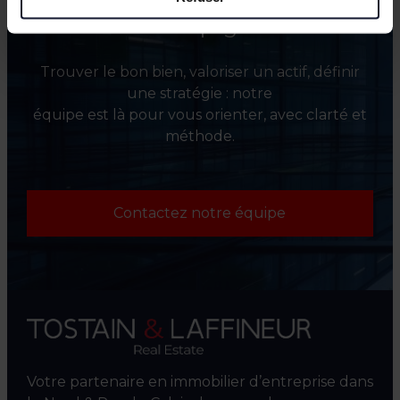
accompagne.
Trouver le bon bien, valoriser un actif, définir
une stratégie : notre
équipe est là pour vous orienter, avec clarté et
méthode.
Contactez notre équipe
Votre partenaire en immobilier d’entreprise dans