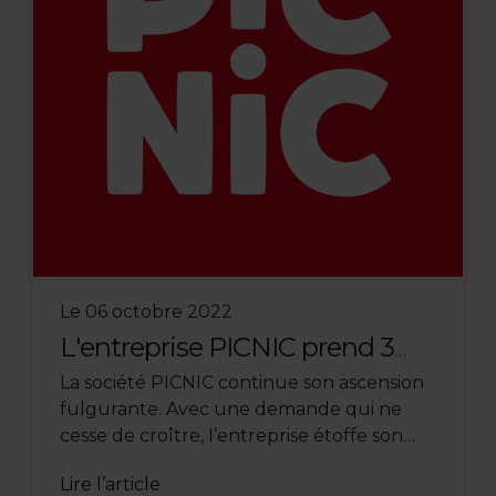
Le
06 octobre 2022
L'entreprise PICNIC prend 3
entrepôts à bail en l'espace de
La société PICNIC continue son ascension
6 mois
fulgurante. Avec une demande qui ne
cesse de croître, l’entreprise étoffe son
maillage territorial. Pour ce faire, elle
Lire l’article
continue son développement ...