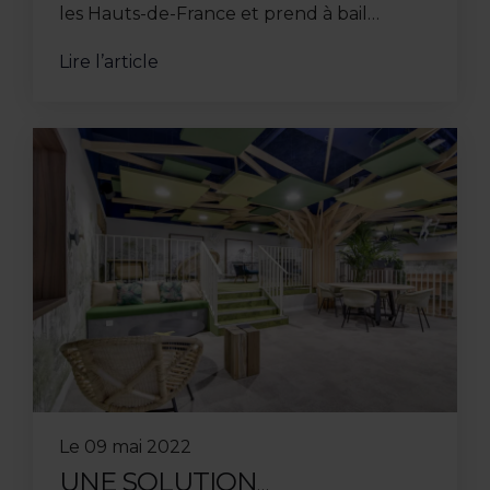
les Hauts-de-France et prend à bail
l’ancien site de distribution DHL de 2 100
Lire l’article
m2 à Noyelles-Godault (62). À ...
Le
09 mai 2022
UNE SOLUTION