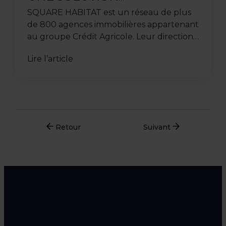
INATTENDUE POUR SQUARE
SQUARE HABITAT est un réseau de plus
HABITAT
de 800 agences immobilières appartenant
au groupe Crédit Agricole. Leur direction
régionale lilloise, précédemment située
Lire l’article
au Nouveau Siècle, a ...
Retour
Suivant
Besoin d’un point de départ ?
On vous