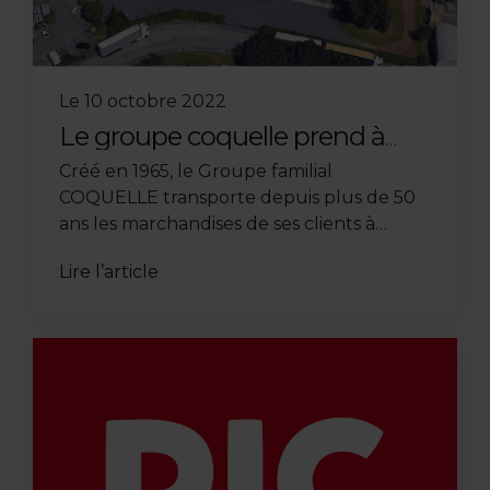
Le
10 octobre 2022
Le groupe coquelle prend à
bail 7 500 m2 au Nord de la
Créé en 1965, le Groupe familial
Métropole Lilloise
COQUELLE transporte depuis plus de 50
ans les marchandises de ses clients à
travers l'Europe. Spécialisé dans le
Lire l’article
transport de vrac et de marchandises ...