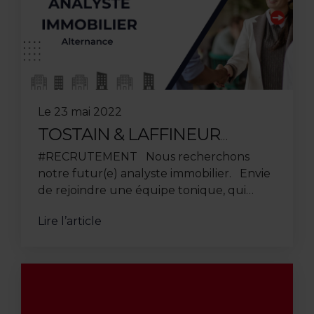
Le
23 mai 2022
TOSTAIN & LAFFINEUR
RECRUTE SON NOUVEL
#RECRUTEMENT Nous recherchons
ALTERNANT BUSINESS
notre futur(e) analyste immobilier. Envie
ANALYSTE
de rejoindre une équipe tonique, qui
excelle dans son domaine ? Découvrez
Lire l’article
l’intégralité de vos futures ...