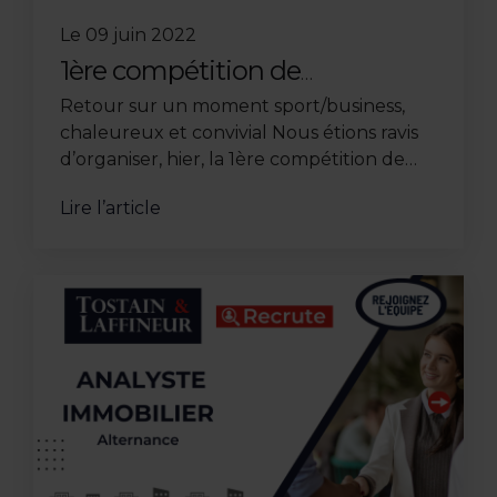
Le
09 juin 2022
1ère compétition de
Golf Thieffry Parc et
Retour sur un moment sport/business,
Jardin + MOT DE
chaleureux et convivial Nous étions ravis
PASSE + TOSTAIN &
d’organiser, hier, la 1ère compétition de
LAFFINEUR
Golf Thieffry Parc et Jardin + MOT DE
Lire l’article
PASSE + TOSTAIN & ...