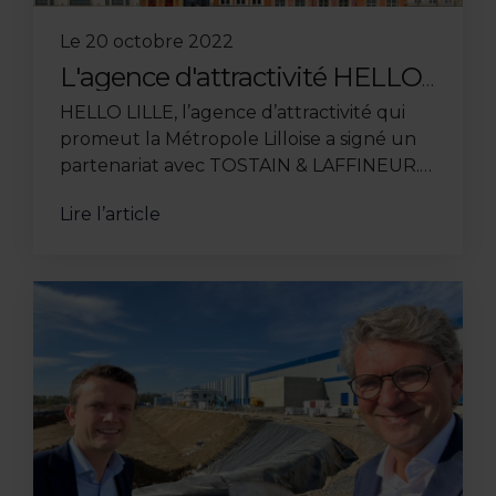
Le
20 octobre 2022
L'agence d'attractivité HELLO
LILLE devient partenaire de
HELLO LILLE, l’agence d’attractivité qui
TOSTAIN & LAFFINEUR
promeut la Métropole Lilloise a signé un
partenariat avec TOSTAIN & LAFFINEUR.
On ne la présente plus, la marque HELLO
Lire l’article
LILLE développe ...