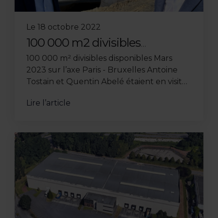
Le
18 octobre 2022
100 000 m2 divisibles
disponibles Mars 2023 sur l’axe
100 000 m² divisibles disponibles Mars
Paris - Bruxelles
2023 sur l’axe Paris - Bruxelles Antoine
Tostain et Quentin Abelé étaient en visite
sur le chantier d’une plateforme
Lire l’article
multimodale embranchée fer et ...