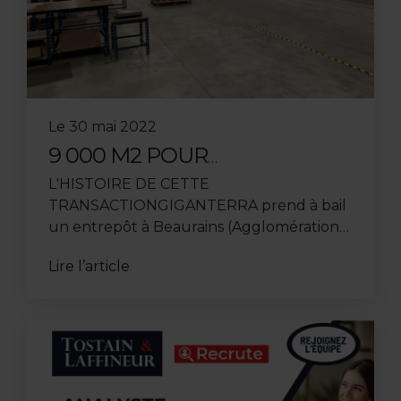
Le
30 mai 2022
9 000 M2 POUR
ACCOMPAGNER LA
L'HISTOIRE DE CETTE
CROISSANCE DE
TRANSACTIONGIGANTERRA prend à bail
GIGANTERRA
un entrepôt à Beaurains (Agglomération
d’Arras). Surface de terrain 28 000m2.
Lire l’article
Anciennement située à Liévin, l’entreprise
de ...