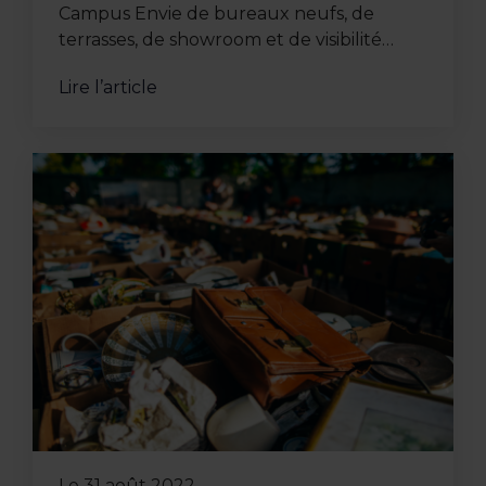
Campus Envie de bureaux neufs, de
terrasses, de showroom et de visibilité
pour votre entreprise ? L'immeuble
Lire l’article
ELLIPSE développe 2817 m² de bureaux,
...
Le
31 août 2022