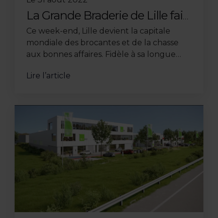
La Grande Braderie de Lille fait
son retour les 3 et 4 Septembre
Ce week-end, Lille devient la capitale
mondiale des brocantes et de la chasse
aux bonnes affaires. Fidèle à sa longue
tradition, la Grande Braderie de Lille 2022
Lire l’article
se déroulera les 3 septembre et 4 ...