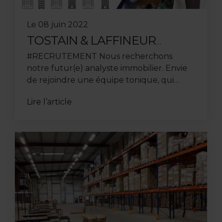
Le
08 juin 2022
TOSTAIN & LAFFINEUR
RECRUTE SON NOUVEL
#RECRUTEMENT Nous recherchons
ALTERNANT ANALYSTE
notre futur(e) analyste immobilier. Envie
IMMOBILIER
de rejoindre une équipe tonique, qui
excelle dans son domaine ? Découvrez
Lire l’article
l’intégralité de vos futures ...