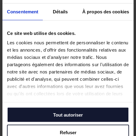
Consentement
Détails
À propos des cookies
Le
22 juin 2022
Tostain & Laffineur recrute son
Ce site web utilise des cookies.
nouvel Business Analyst en
[Alternance Business Analyst] Vous êtes à
alternance !
Les cookies nous permettent de personnaliser le contenu
la recherche d'une alternance ?Vous
et les annonces, d'offrir des fonctionnalités relatives aux
souhaitez découvrir le monde de
médias sociaux et d'analyser notre trafic. Nous
l'immobilier ? Notre Dream Team vous
partageons également des informations sur l'utilisation de
Lire l’article
attend pour une expérience au coeur des
notre site avec nos partenaires de médias sociaux, de
...
publicité et d'analyse, qui peuvent combiner celles-ci
avec d'autres informations que vous leur avez fournies
ou qu'ils ont collectées lors de votre utilisation de leurs
services.
Tout autoriser
Refuser