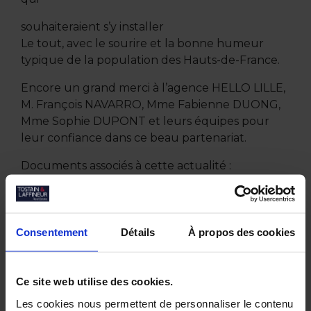
souhaiteraient s’y installer
Le tout, avec le sourire et la bonne humeur
typique de la population des Hauts-de-France.
Encore un grand merci à l’agence HELLO LILLE,
M. François NAVARRO, Mme Fabienne DUONG,
Mme Sophie DUPONT et leurs équipes pour
leur confiance dans ce beau partenariat.
Documents associés à cette actualité :
partenariat-hello-lille.pdf
Consentement
Détails
À propos des cookies
Autres actualités
Ce site web utilise des cookies.
Les cookies nous permettent de personnaliser le contenu