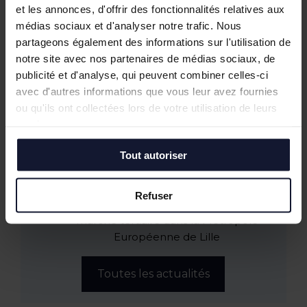
Juin 2026
et les annonces, d'offrir des fonctionnalités relatives aux
Tostain & Laffineur à la 15ᵉ Business Golf
médias sociaux et d'analyser notre trafic. Nous
Cup d’Arras
partageons également des informations sur l'utilisation de
Empreintes Textiles : une exposition dans
notre site avec nos partenaires de médias sociaux, de
un lieu atypique à Lille
publicité et d'analyse, qui peuvent combiner celles-ci
Mai 2026
avec d'autres informations que vous leur avez fournies
JOCO Pickleball : un nouveau lieu
ou qu'ils ont collectées lors de votre utilisation de leurs
hybride et convivial à la Pilaterie
services.
Bureaux à vendre à Wasquehal : 772 m²
disponibles au Château Blanc
Tout autoriser
Février 2026
Conférence annuelle du Club de
Refuser
l’Immobilier : retour sur le bilan du
marché tertiaire dans la Métropole
Européenne de Lille
Toutes les actualités