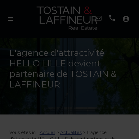
menu
account_circle
L'agence d'attractivité
HELLO LILLE devient
partenaire de TOSTAIN &
LAFFINEUR
Vous êtes ici :
Accueil
>
Actualités
> L'agence