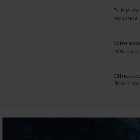
Puis-je re
personnali
Votre acc
négociatio
Offrez-vou
l’investis