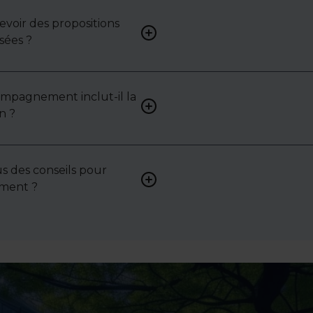
mettons en lumière ses ato
contraintes.
cevoir des propositions
Bien sûr. Nos consultants 
sées ?
vous proposer des biens su
selon vos attentes et votre 
ompagnement inclut-il la
Oui, nous intervenons acti
n ?
pour vous aider à négocier le
bail ou les conditions de ven
s des conseils pour
Absolument. Nous accompa
sement ?
investisseurs dans la sélecti
l’évaluation et la valorisatio
actifs.