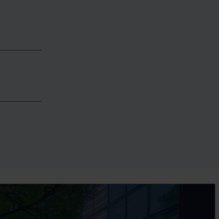
uts ou
peuvent
r mesure,
secteur.
vement
 prix, le
te.
gnons les
on,
n de leurs