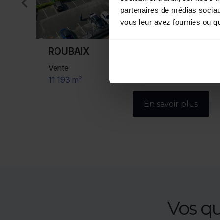
partenaires de médias sociaux
vous leur avez fournies ou qu'
ROUBAIX
Vente
482 m²
s
En savoir plus
Vos q