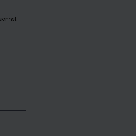
ionnel.
e de bien,
accéder à
oposés en
identialité
éder.
es,
vous, et