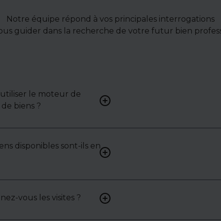
Notre équipe répond à vos principales interrogations
ous guider dans la recherche de votre futur bien profess
tiliser le moteur de
Renseignez vos critères (typ
de biens ?
surface, localisation) pour 
une liste de biens ciblés.
ens disponibles sont-ils en
Non. Certains biens sont pr
exclusivité ou en toute conf
: contactez-nous pour y acc
z-vous les visites ?
Oui, nous organisons les visit
analysons chaque bien avec 