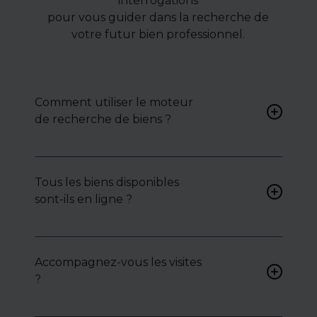
interrogations
pour vous guider dans la recherche de
votre futur bien professionnel.
Comment utiliser le moteur
de recherche de biens ?
Renseignez vos critères (type
de bien, surface, localisation)
Tous les biens disponibles
pour accéder à une liste de
sont-ils en ligne ?
biens ciblés.
Non. Certains biens sont
proposés en exclusivité ou en
Accompagnez-vous les visites
toute confidentialité :
?
contactez-nous pour y
accéder.
Oui, nous organisons les