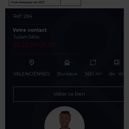
Réf: 284
Votre contact
Julien Séris
03 20 04 06 00
home
VALENCIENNES
Bureaux
3651 m²
div. m²
Visiter ce bien