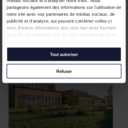
médias sociaux et d'analyser notre trafic. Nous
partageons également des informations sur l'utilisation de
notre site avec nos partenaires de médias sociaux, de
publicité et d'analyse, qui peuvent combiner celles-ci
avec d'autres informations que vous leur avez fournies
Nos biens similaires
ou qu'ils ont collectées lors de votre utilisation de leurs
services.
Tout autoriser
Refuser