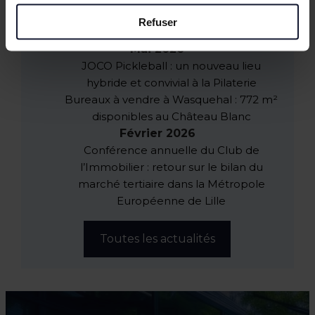
Empreintes Textiles : une exposition dans
Refuser
un lieu atypique à Lille
Mai 2026
JOCO Pickleball : un nouveau lieu
hybride et convivial à la Pilaterie
Bureaux à vendre à Wasquehal : 772 m²
disponibles au Château Blanc
Février 2026
Conférence annuelle du Club de
l’Immobilier : retour sur le bilan du
marché tertiaire dans la Métropole
Européenne de Lille
Toutes les actualités