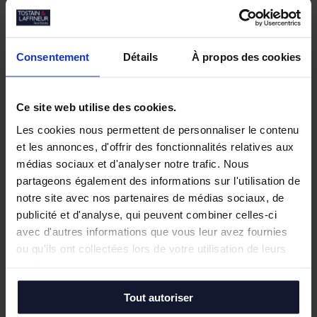
reprenant tous ces résultats détaillés sur les
différents secteurs de la Métropole Lilloise, et
disponible sur le site
www.tostain-laffineur-
Consentement
Détails
À propos des cookies
immobilier.com
(03 200 40 600)
Ce site web utilise des cookies.
Documents associés à cette actualité :
tostain-
Les cookies nous permettent de personnaliser le contenu
laffineur-marketview-1sem2016-3t2016.pdf
et les annonces, d'offrir des fonctionnalités relatives aux
médias sociaux et d'analyser notre trafic. Nous
partageons également des informations sur l'utilisation de
notre site avec nos partenaires de médias sociaux, de
publicité et d'analyse, qui peuvent combiner celles-ci
avec d'autres informations que vous leur avez fournies
Autres actualités
ou qu'ils ont collectées lors de votre utilisation de leurs
services.
Juin 2026
Tout autoriser
Tostain & Laffineur à la 15ᵉ Business Golf
Cup d’Arras