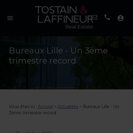
menu
account_circle
Bureaux Lille - Un 3ème
trimestre record
Vous êtes ici :
Accueil
>
Actualités
> Bureaux Lille - Un
3ème trimestre record