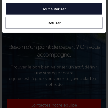
Toutes les actualités
Tout autoriser
Refuser
Besoin d’un point de départ ?
On vous
accompagne.
Trouver le bon bien, valoriser un actif, définir
une stratégie : notre
équipe est là pour vous orienter, avec clarté et
méthode.
Contactez notre équipe