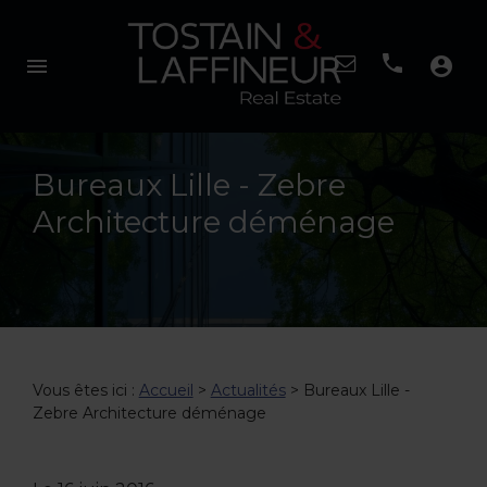
menu
account_circle
Bureaux Lille - Zebre
Architecture déménage
Vous êtes ici :
Accueil
>
Actualités
> Bureaux Lille -
Zebre Architecture déménage