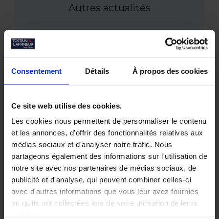
Autres actualités
Juin 2026
Tostain & Laffineur à la 15ᵉ Business Golf
Cup d’Arras
Consentement
Détails
À propos des cookies
Empreintes Textiles : une exposition dans
un lieu atypique à Lille
Mai 2026
Ce site web utilise des cookies.
JOCO Pickleball : un nouveau lieu
hybride et convivial à la Pilaterie
Les cookies nous permettent de personnaliser le contenu
Bureaux à vendre à Wasquehal : 772 m²
et les annonces, d'offrir des fonctionnalités relatives aux
disponibles au Château Blanc
médias sociaux et d'analyser notre trafic. Nous
Février 2026
partageons également des informations sur l'utilisation de
Conférence annuelle du Club de
notre site avec nos partenaires de médias sociaux, de
l’Immobilier : retour sur le bilan du
publicité et d'analyse, qui peuvent combiner celles-ci
marché tertiaire dans la Métropole
avec d'autres informations que vous leur avez fournies
Européenne de Lille
ou qu'ils ont collectées lors de votre utilisation de leurs
services.