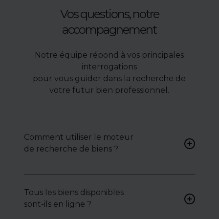
Vos questions, notre
accompagnement
Notre équipe répond à vos principales
interrogations
pour vous guider dans la recherche de
votre futur bien professionnel.
Comment utiliser le moteur
de recherche de biens ?
Renseignez vos critères (type
de bien, surface, localisation)
Tous les biens disponibles
pour accéder à une liste de
sont-ils en ligne ?
biens ciblés.