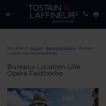
menu
account_circle
Vous êtes ici :
Accueil
>
Biens immobiliers
>
Bureaux
Location Lille Opéra Faidherbe
Bureaux Location Lille
Opéra Faidherbe