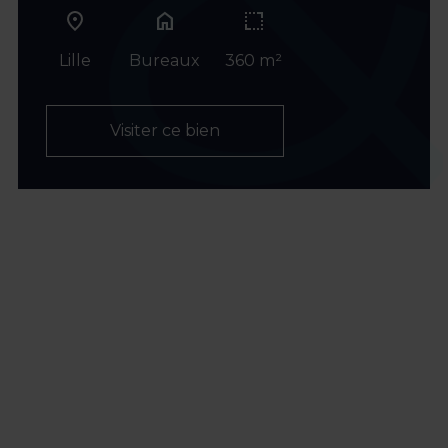
home
Lille
Bureaux
360 m²
Visiter ce bien