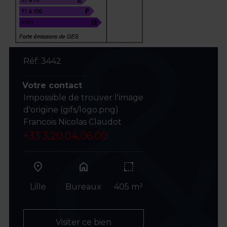
Réf: 3442
Votre contact
Impossible de trouver l'image
d'origine (gifs/logo.png)
Francois Nicolas Claudot
+33 3.20.04.06.00
home
Lille
Bureaux
405 m²
Visiter ce bien