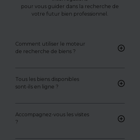
pour vous guider dans la recherche de
votre futur bien professionnel.
Comment utiliser le moteur
de recherche de biens ?
Renseignez vos critères (type
de bien, surface, localisation)
Tous les biens disponibles
pour accéder à une liste de
sont-ils en ligne ?
biens ciblés.
Non. Certains biens sont
proposés en exclusivité ou en
Accompagnez-vous les visites
toute confidentialité :
?
contactez-nous pour y
accéder.
Oui, nous organisons les
visites, analysons chaque bien