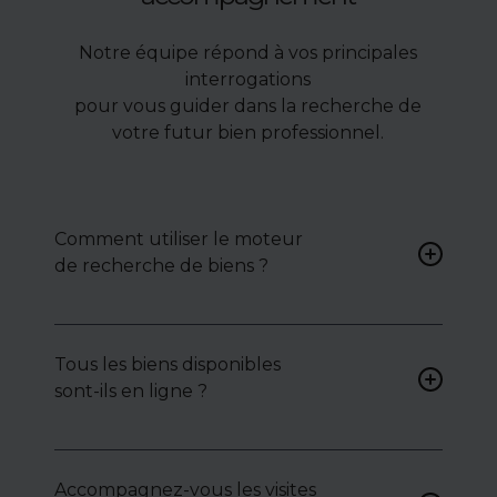
Notre équipe répond à vos principales
interrogations
pour vous guider dans la recherche de
votre futur bien professionnel.
Comment utiliser le moteur
de recherche de biens ?
Renseignez vos critères (type
de bien, surface, localisation)
Tous les biens disponibles
pour accéder à une liste de
sont-ils en ligne ?
biens ciblés.
Non. Certains biens sont
proposés en exclusivité ou en
Accompagnez-vous les visites