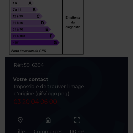
Réf: 59_6394
Votre contact
Impossible de trouver l'image
d'origine (gifs/logo.png)
03 20 04 06 00
home
Lille
Commerces
110 m²