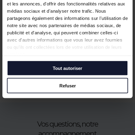
et les annonces, d'offrir des fonctionnalités relatives aux
médias sociaux et d'analyser notre trafic. Nous
partageons également des informations sur l'utilisation de
LILLE
LILLE
notre site avec nos partenaires de médias sociaux, de
Vente/Location
Vente
publicité et d'analyse, qui peuvent combiner celles-ci
120 m²
150 m²
avec d'autres informations que vous leur avez fournies
ou qu'ils ont collectées lors de votre utilisation de leurs
services.
En savoir plus
Tout autoriser
Refuser
Vos questions, notre
accompagnement