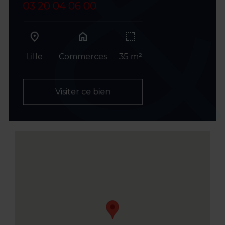
03 20 04 06 00
home
Lille
Commerces
35 m²
Visiter ce bien