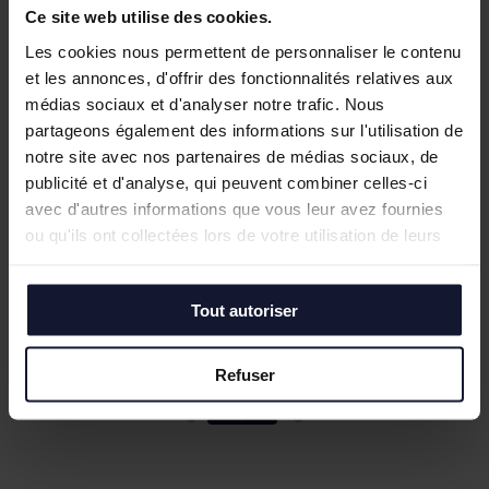
Ce site web utilise des cookies.
Les cookies nous permettent de personnaliser le contenu
et les annonces, d'offrir des fonctionnalités relatives aux
médias sociaux et d'analyser notre trafic. Nous
partageons également des informations sur l'utilisation de
notre site avec nos partenaires de médias sociaux, de
publicité et d'analyse, qui peuvent combiner celles-ci
avec d'autres informations que vous leur avez fournies
LILLE
LILLE
ou qu'ils ont collectées lors de votre utilisation de leurs
Vente/Location
Vente
services.
120 m²
150 m²
Tout autoriser
En savoir plus
Refuser