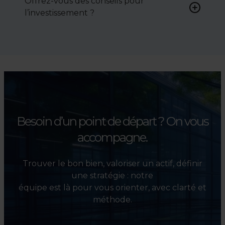
Offrez-vous des conseils pour
négocier le prix, le bail ou les
l’investissement ?
conditions de vente.
Absolument. Nous
accompagnons les
investisseurs dans la sélection,
l’évaluation et la valorisation
de leurs actifs.
Besoin d’un point de départ ?
On vous
accompagne.
Trouver le bon bien, valoriser un actif, définir
une stratégie : notre
équipe est là pour vous orienter, avec clarté et
méthode.