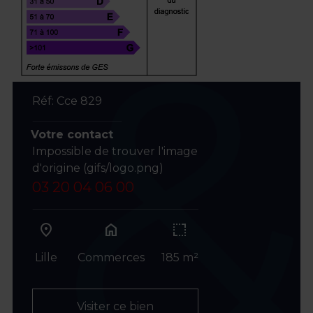
Réf: Cce 829
Votre contact
Impossible de trouver l'image
d'origine (gifs/logo.png)
03 20 04 06 00
home
Lille
Commerces
185 m²
Visiter ce bien