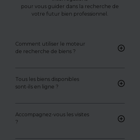
pour vous guider dans la recherche de
votre futur bien professionnel.
Comment utiliser le moteur
de recherche de biens ?
Renseignez vos critères (type
de bien, surface, localisation)
Tous les biens disponibles
pour accéder à une liste de
sont-ils en ligne ?
biens ciblés.
Non. Certains biens sont
proposés en exclusivité ou en
Accompagnez-vous les visites
toute confidentialité :
?
contactez-nous pour y
accéder.
Oui, nous organisons les
visites, analysons chaque bien