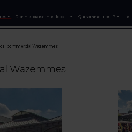
res
Commercialiser mes locaux
Qui sommes nous ?
Le 
local commercial Wazemmes
cial Wazemmes