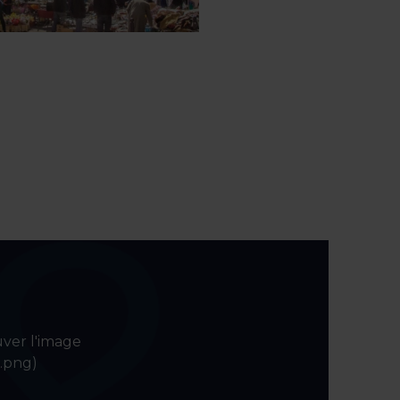
uver l'image
o.png)