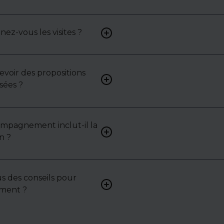
: contactez-nous pour y acc
z-vous les visites ?
Oui, nous organisons les visit
analysons chaque bien avec 
mettons en lumière ses ato
contraintes.
cevoir des propositions
Bien sûr. Nos consultants 
sées ?
vous proposer des biens su
selon vos attentes et votre 
ompagnement inclut-il la
Oui, nous intervenons acti
n ?
pour vous aider à négocier le
bail ou les conditions de ven
s des conseils pour
Absolument. Nous accompa
sement ?
investisseurs dans la sélecti
l’évaluation et la valorisatio
actifs.