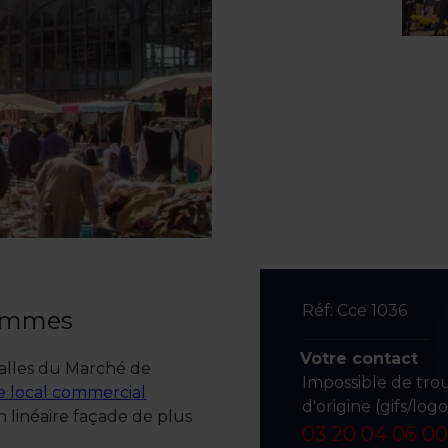
Réf: Cce 1036
zemmes
Votre contact
Halles du Marché de
Impossible de tro
e local commercial
d'origine (gifs/log
on linéaire façade de plus
03 20 04 06 00