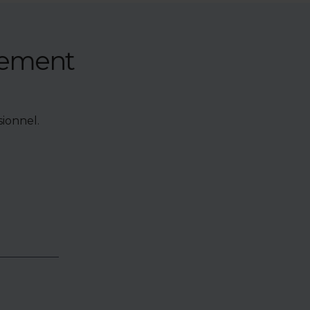
nement
ionnel.
e de bien,
accéder à
oposés en
identialité