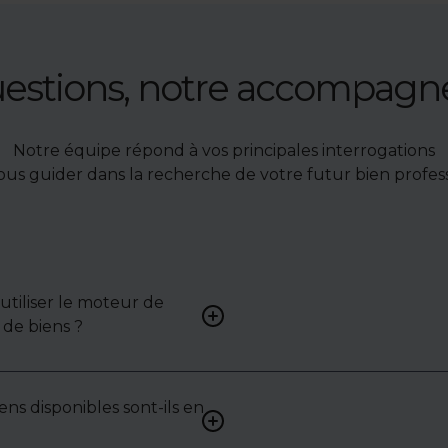
uestions, notre accompag
Notre équipe répond à vos principales interrogations
ous guider dans la recherche de votre futur bien profess
tiliser le moteur de
Renseignez vos critères (typ
de biens ?
surface, localisation) pour 
une liste de biens ciblés.
ens disponibles sont-ils en
Non. Certains biens sont pr
exclusivité ou en toute conf