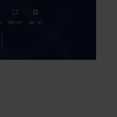
s
180 m²
div. m²