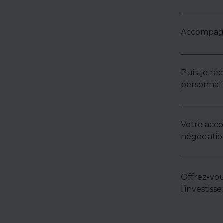
Accompagne
Puis-je re
personnali
Votre acc
négociatio
Offrez-vou
l’investis