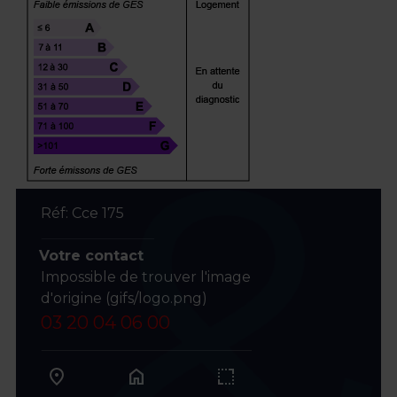
Réf: Cce 175
Votre contact
Impossible de trouver l'image
d'origine (gifs/logo.png)
03 20 04 06 00
home