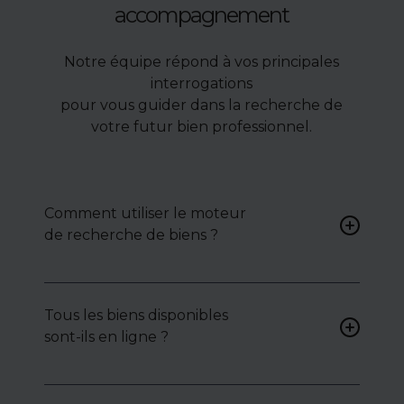
accompagnement
Notre équipe répond à vos principales
interrogations
pour vous guider dans la recherche de
votre futur bien professionnel.
Comment utiliser le moteur
de recherche de biens ?
Renseignez vos critères (type
de bien, surface, localisation)
Tous les biens disponibles
pour accéder à une liste de
sont-ils en ligne ?
biens ciblés.
Non. Certains biens sont
proposés en exclusivité ou en