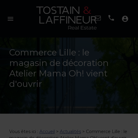
menu
account_circle
Commerce Lille : le
magasin de décoration
Atelier Mama Oh! vient
d'ouvrir
Vous êtes ici :
Accueil
>
Actualités
> Commerce Lille : le