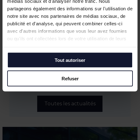
médias sociaux et d'analyser notre trafic. Nous
Empreintes Textiles : une exposition dans
partageons également des informations sur l'utilisation de
un lieu atypique à Lille
notre site avec nos partenaires de médias sociaux, de
Mai 2026
publicité et d'analyse, qui peuvent combiner celles-ci
JOCO Pickleball : un nouveau lieu
avec d'autres informations que vous leur avez fournies
hybride et convivial à la Pilaterie
ou qu'ils ont collectées lors de votre utilisation de leurs
Bureaux à vendre à Wasquehal : 772 m²
services.
disponibles au Château Blanc
Février 2026
Tout autoriser
Conférence annuelle du Club de
l’Immobilier : retour sur le bilan du
Refuser
marché tertiaire dans la Métropole
Européenne de Lille
Toutes les actualités