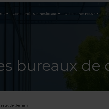
res
Commercialiser mes locaux
Qui sommes nous ?
Le 
es bureaux de 
reaux de demain !