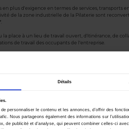
s en plus d'exigence en termes de services, transports e
té de la zone industrielle de la Pilaterie sont reconverti
"
.
 la place à un lieu de travail ouvert, d'itinérance, de col
ations de travail des occupants de l'entreprise.
conseil en immobilier d'entreprises, vous présente les
es de travail.
o-2017---les-pre-s-pilaterie.pdf
Détails
ies.
e personnaliser le contenu et les annonces, d'offrir des fonctio
Autres actualités
rafic. Nous partageons également des informations sur l'utilisati
, de publicité et d'analyse, qui peuvent combiner celles-ci avec