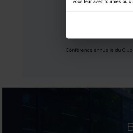
vous leur avez fournies ou qu'
Bu
Conférence annuelle du Club d
B