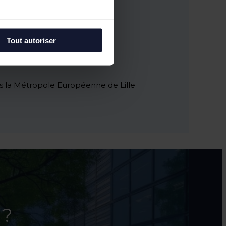
 Lille
Tout autoriser
laterie
au Blanc
ns la Métropole Européenne de Lille
 ?