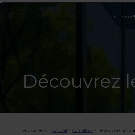
Nos off
Découvrez l
Vous êtes ici :
Accueil
>
Actualités
> Découvrez les bu