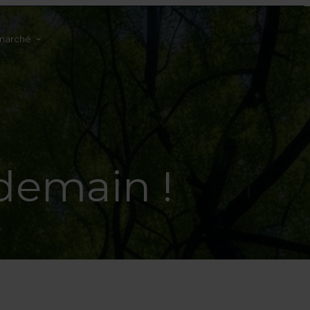
marché
demain !