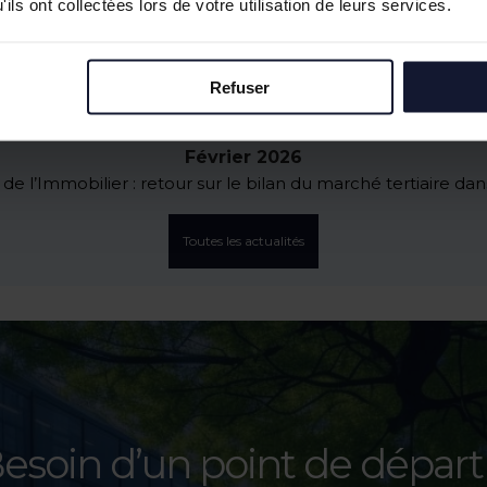
Juin 2026
ils ont collectées lors de votre utilisation de leurs services.
Tostain & Laffineur à la 15ᵉ Business Golf Cup d’Arras
Empreintes Textiles : une exposition dans un lieu atypique à
Mai 2026
Refuser
JOCO Pickleball : un nouveau lieu hybride et convivial à la Pi
reaux à vendre à Wasquehal : 772 m² disponibles au Châte
Février 2026
e l’Immobilier : retour sur le bilan du marché tertiaire da
Toutes les actualités
esoin d’un point de départ