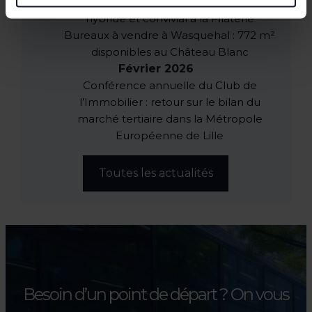
JOCO Pickleball : un nouveau lieu
hybride et convivial à la Pilaterie
Bureaux à vendre à Wasquehal : 772 m²
disponibles au Château Blanc
Février 2026
Conférence annuelle du Club de
l’Immobilier : retour sur le bilan du
marché tertiaire dans la Métropole
Européenne de Lille
Toutes les actualités
Besoin d’un point de départ ?
On vous