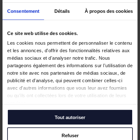
Consentement
Détails
À propos des cookies
Documents associés à cette actualité :
Ce site web utilise des cookies.
communique-de-presse-exotec-solutions-1.pdf
Les cookies nous permettent de personnaliser le contenu
et les annonces, d'offrir des fonctionnalités relatives aux
médias sociaux et d'analyser notre trafic. Nous
partageons également des informations sur l'utilisation de
notre site avec nos partenaires de médias sociaux, de
Autres actualités
publicité et d'analyse, qui peuvent combiner celles-ci
avec d'autres informations que vous leur avez fournies
ou qu'ils ont collectées lors de votre utilisation de leurs
Juin 2026
services.
Tostain & Laffineur à la 15ᵉ Business Golf
Cup d’Arras
Tout autoriser
Empreintes Textiles : une exposition dans
un lieu atypique à Lille
Mai 2026
Refuser