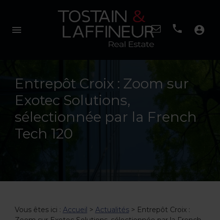
menu
account_circle
Entrepôt Croix : Zoom sur
Exotec Solutions,
sélectionnée par la French
Tech 120
Vous êtes ici :
Accueil
>
Actualités
> Entrepôt Croix :