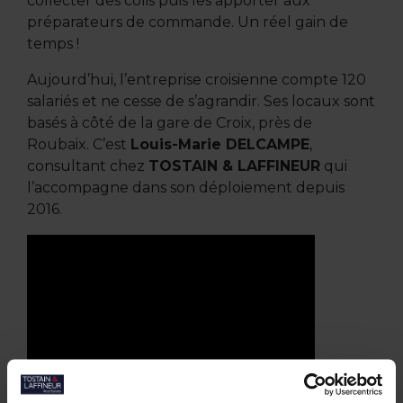
collecter des colis puis les apporter aux
préparateurs de commande. Un réel gain de
temps !
Aujourd’hui, l’entreprise croisienne compte 120
salariés et ne cesse de s’agrandir. Ses locaux sont
basés à côté de la gare de Croix, près de
Roubaix. C’est
Louis-Marie DELCAMPE
,
consultant chez
TOSTAIN & LAFFINEUR
qui
l’accompagne dans son déploiement depuis
2016.