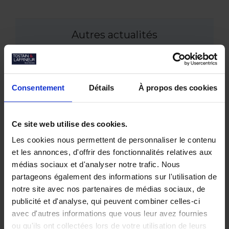
Autres actualités
Juin 2026
Tostain & Laffineur à la 15ᵉ Business Golf
Consentement
Détails
À propos des cookies
Cup d’Arras
Empreintes Textiles : une exposition dans
un lieu atypique à Lille
Ce site web utilise des cookies.
Mai 2026
Les cookies nous permettent de personnaliser le contenu
JOCO Pickleball : un nouveau lieu
et les annonces, d'offrir des fonctionnalités relatives aux
hybride et convivial à la Pilaterie
médias sociaux et d'analyser notre trafic. Nous
Bureaux à vendre à Wasquehal : 772 m²
partageons également des informations sur l'utilisation de
disponibles au Château Blanc
notre site avec nos partenaires de médias sociaux, de
Février 2026
publicité et d'analyse, qui peuvent combiner celles-ci
Conférence annuelle du Club de
avec d'autres informations que vous leur avez fournies
l’Immobilier : retour sur le bilan du
ou qu'ils ont collectées lors de votre utilisation de leurs
marché tertiaire dans la Métropole