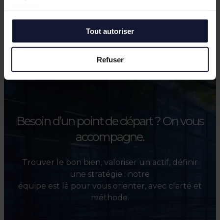
services.
Européenne de Lille
Tout autoriser
Toutes les actualités
Refuser
Besoin d’un point de départ ?
On vous
accompagne.
Trouver le bon bien, valoriser un actif, définir
une stratégie : notre
équipe est là pour vous orienter, avec clarté et
méthode.