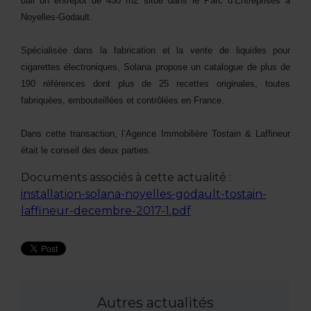
bail un entrepôt de 450 m2 situé dans le Parc d’Entreprises à
Noyelles-Godault.
Spécialisée dans la fabrication et la vente de liquides pour
cigarettes électroniques, Solana propose un catalogue de plus de
190 références dont plus de 25 recettes originales, toutes
fabriquées, embouteillées et contrôlées en France.
Dans cette transaction, l’Agence Immobilière Tostain & Laffineur
était le conseil des deux parties.
Documents associés à cette actualité :
installation-solana-noyelles-godault-tostain-
laffineur-decembre-2017-1.pdf
Autres actualités