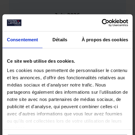
Juin 2026
Tostain & Laffineur à la 15ᵉ Business Golf
Cup d’Arras
Empreintes Textiles : une exposition dans
Consentement
Détails
À propos des cookies
un lieu atypique à Lille
Mai 2026
JOCO Pickleball : un nouveau lieu
Ce site web utilise des cookies.
hybride et convivial à la Pilaterie
Les cookies nous permettent de personnaliser le contenu
Bureaux à vendre à Wasquehal : 772 m²
et les annonces, d'offrir des fonctionnalités relatives aux
disponibles au Château Blanc
médias sociaux et d'analyser notre trafic. Nous
Février 2026
partageons également des informations sur l'utilisation de
Conférence annuelle du Club de
notre site avec nos partenaires de médias sociaux, de
l’Immobilier : retour sur le bilan du
publicité et d'analyse, qui peuvent combiner celles-ci
marché tertiaire dans la Métropole
avec d'autres informations que vous leur avez fournies
Européenne de Lille
ou qu'ils ont collectées lors de votre utilisation de leurs
services.
Toutes les actualités