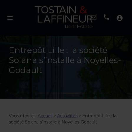
menu
account_circle
Entrepôt Lille : la société
Solana s’installe à Noyelles-
Godault
Vous êtes ici :
Accueil
>
Actualités
> Entrepôt Lille : la
société Solana s’installe à Noyelles-Godault