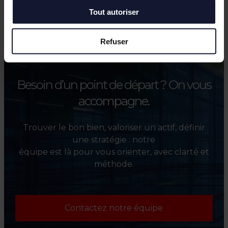
Tout autoriser
Refuser
Besoin d’un point de départ ?
On vous
accompagne.
Trouver le bon bien, valoriser un actif, définir
une stratégie : notre
équipe est là pour vous orienter, avec clarté et
méthode.
Contactez notre équipe