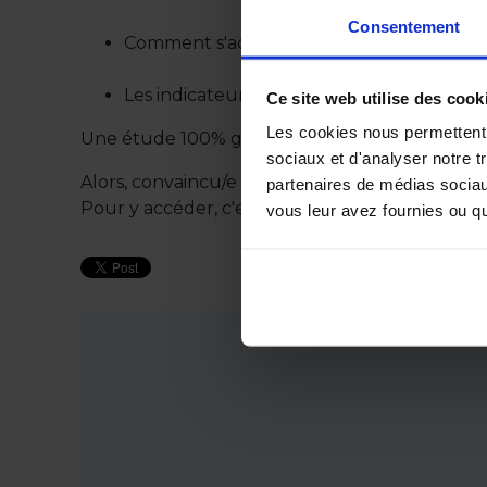
Consentement
Comment s'adapter à l'évolution de la de
Les indicateurs du marché et du territoir
Ce site web utilise des cook
Les cookies nous permettent d
Une étude 100% gratuite !
sociaux et d'analyser notre t
Alors, convaincu/e ?
partenaires de médias sociaux
Pour y accéder, c'est
ici
!
vous leur avez fournies ou qu'