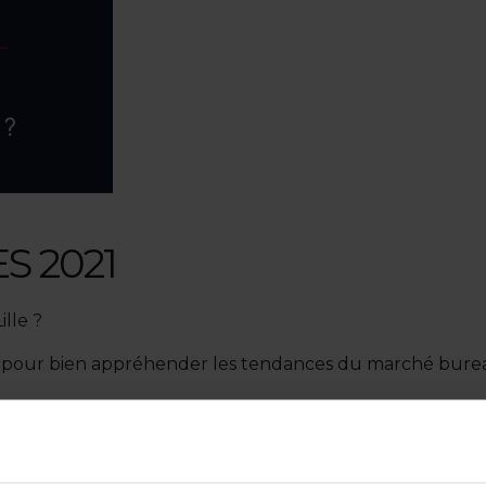
S 2021
ille ?
s pour bien appréhender les tendances du marché bureau
ole Lilloise