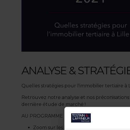
ANALYSE & STRATÉGIE
Quelles stratégies pour l'immobilier tertiaire à L
Retrouvez notre analyse et nos préconisation
dernière étude de marché !
AU PROGRAMME :
Zoom sur les grands secteurs de la Métrop