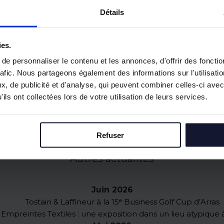
Détails
mande, de l'offre neuve et de la seconde main ?
e. Quelles opportunités étudier ?
ies.
e personnaliser le contenu et les annonces, d'offrir des fonctio
rafic. Nous partageons également des informations sur l'utilisati
, de publicité et d'analyse, qui peuvent combiner celles-ci avec
ils ont collectées lors de votre utilisation de leurs services.
Refuser
Autres actualités
Juin 2026
Tostain & Laffineur à la 15ᵉ Business Golf Cup d’Arras
Empreintes Textiles : une exposition dans un lieu atypique à