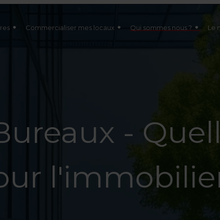
res
Commercialiser mes locaux
Qui sommes nous ?
Le 
Bureaux - Quel
ur l'immobilier