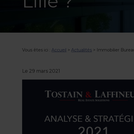
Lille ?
Vous êtes ici :
Accueil
>
Actualités
> Immobilier Bureaux 
Le
29 mars 2021