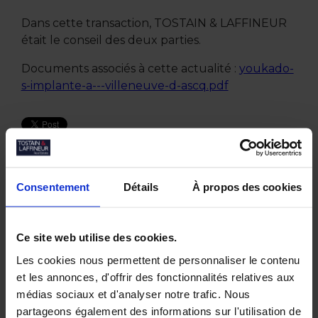
Dans cette transaction, TOSTAIN & LAFFINEUR
était le conseil des deux parties.
Documents associés à cette actualité :
youkado-
s-implante-a---villeneuve-d-ascq.pdf
Autres actualités
Consentement
Détails
À propos des cookies
Juin 2026
Ce site web utilise des cookies.
Tostain & Laffineur à la 15ᵉ Business Golf
Cup d’Arras
Les cookies nous permettent de personnaliser le contenu
Empreintes Textiles : une exposition dans
et les annonces, d'offrir des fonctionnalités relatives aux
un lieu atypique à Lille
médias sociaux et d'analyser notre trafic. Nous
Mai 2026
partageons également des informations sur l'utilisation de