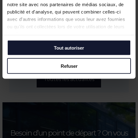
JOCO Pickleball : un nouveau lieu
notre site avec nos partenaires de médias sociaux, de
hybride et convivial à la Pilaterie
publicité et d'analyse, qui peuvent combiner celles-ci
Bureaux à vendre à Wasquehal : 772 m²
avec d'autres informations que vous leur avez fournies
disponibles au Château Blanc
ou qu'ils ont collectées lors de votre utilisation de leurs
Février 2026
services.
Conférence annuelle du Club de
l’Immobilier : retour sur le bilan du
Tout autoriser
marché tertiaire dans la Métropole
Européenne de Lille
Refuser
Toutes les actualités
Besoin d’un point de départ ?
On vous