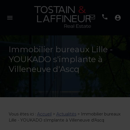
menu
account_circle
Immobilier bureaux Lille -
YOUKADO s'implante à
Villeneuve d'Ascq
Vous êtes ici :
Accueil
>
Actualités
> Immobilier bureaux
Lille - YOUKADO s'implante à Villeneuve d'Ascq