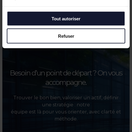
services.
Européenne de Lille
Tout autoriser
Toutes les actualités
Refuser
Besoin d’un point de départ ?
On vous
accompagne.
Trouver le bon bien, valoriser un actif, définir
une stratégie : notre
équipe est là pour vous orienter, avec clarté et
méthode.