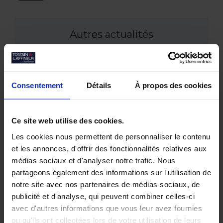
Autres actualités
Juin 2026
Tostain & Laffineur à la 15ᵉ Business Golf
Consentement
Détails
À propos des cookies
Cup d’Arras
Empreintes Textiles : une exposition dans
un lieu atypique à Lille
Ce site web utilise des cookies.
Mai 2026
Les cookies nous permettent de personnaliser le contenu
JOCO Pickleball : un nouveau lieu
et les annonces, d'offrir des fonctionnalités relatives aux
hybride et convivial à la Pilaterie
médias sociaux et d'analyser notre trafic. Nous
Bureaux à vendre à Wasquehal : 772 m²
partageons également des informations sur l'utilisation de
disponibles au Château Blanc
notre site avec nos partenaires de médias sociaux, de
Février 2026
publicité et d'analyse, qui peuvent combiner celles-ci
Conférence annuelle du Club de
avec d'autres informations que vous leur avez fournies
l’Immobilier : retour sur le bilan du
ou qu'ils ont collectées lors de votre utilisation de leurs
marché tertiaire dans la Métropole