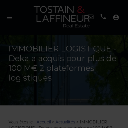
menu
account_circle
IMMOBILIER LOGISTIQUE -
Deka a acquis pour plus de
100 M€ 2 plateformes
logistiques
Vous êtes ici :
Accueil
>
Actualités
> IMMOBILIER