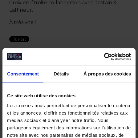
Croix en étroite collaboration avec Tostain &
Laffineur.
À très vite !
Autres actualités
Consentement
Détails
À propos des cookies
Juin 2026
Tostain & Laffineur à la 15ᵉ Business Golf
Ce site web utilise des cookies.
Cup d’Arras
Empreintes Textiles : une exposition dans
Les cookies nous permettent de personnaliser le contenu
un lieu atypique à Lille
et les annonces, d'offrir des fonctionnalités relatives aux
Mai 2026
médias sociaux et d'analyser notre trafic. Nous
JOCO Pickleball : un nouveau lieu
partageons également des informations sur l'utilisation de
hybride et convivial à la Pilaterie
notre site avec nos partenaires de médias sociaux, de