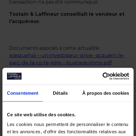
transaction n'a pas été communiqué.
Tostain & Laffineur conseillait le vendeur et
l'acquéreur.
Documents associés à cette actualité :
wasquehal---un-investisseur-prive--acquiert-le-
parc-de-la-co-te-joire---business-immo.pdf
Consentement
Détails
À propos des cookies
Autres actualités
Ce site web utilise des cookies.
Juin 2026
Les cookies nous permettent de personnaliser le contenu
Tostain & Laffineur à la 15ᵉ Business Golf
et les annonces, d'offrir des fonctionnalités relatives aux