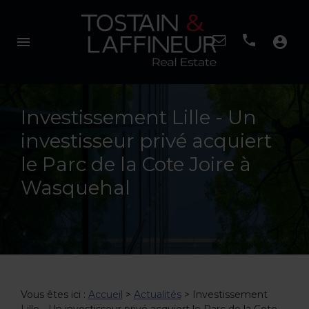
menu
account_circle
Investissement Lille - Un
investisseur privé acquiert
le Parc de la Cote Joire à
Wasquehal
Vous êtes ici :
Accueil
>
Actualités
> Investissement