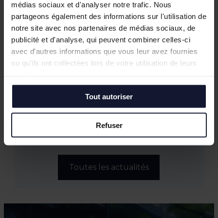
Cup d’Arras
médias sociaux et d'analyser notre trafic. Nous
Empreintes Textiles : une exposition dans
partageons également des informations sur l'utilisation de
un lieu atypique à Lille
notre site avec nos partenaires de médias sociaux, de
Mai 2026
publicité et d'analyse, qui peuvent combiner celles-ci
JOCO Pickleball : un nouveau lieu
avec d'autres informations que vous leur avez fournies
hybride et convivial à la Pilaterie
ou qu'ils ont collectées lors de votre utilisation de leurs
Bureaux à vendre à Wasquehal : 772 m²
services.
disponibles au Château Blanc
Février 2026
Tout autoriser
Conférence annuelle du Club de
l’Immobilier : retour sur le bilan du
Refuser
marché tertiaire dans la Métropole
Européenne de Lille
Toutes les actualités