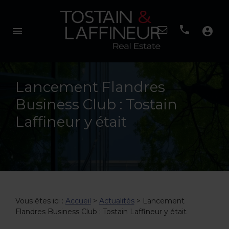
menu
account_circle
Lancement Flandres
Business Club : Tostain
Laffineur y était
Vous êtes ici :
Accueil
>
Actualités
> Lancement
Flandres Business Club : Tostain Laffineur y était