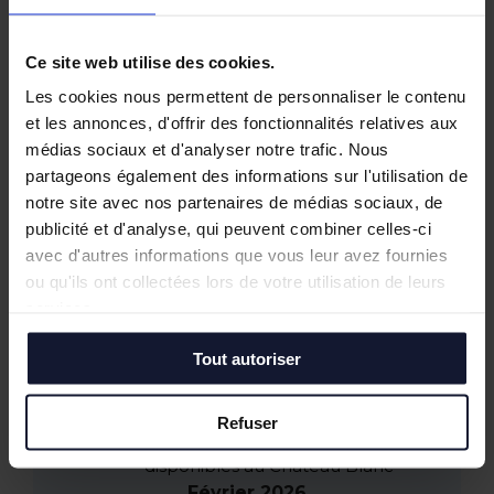
Ce site web utilise des cookies.
Les cookies nous permettent de personnaliser le contenu
et les annonces, d'offrir des fonctionnalités relatives aux
médias sociaux et d'analyser notre trafic. Nous
Autres actualités
partageons également des informations sur l'utilisation de
notre site avec nos partenaires de médias sociaux, de
Juin 2026
publicité et d'analyse, qui peuvent combiner celles-ci
Tostain & Laffineur à la 15ᵉ Business Golf
avec d'autres informations que vous leur avez fournies
Cup d’Arras
ou qu'ils ont collectées lors de votre utilisation de leurs
Empreintes Textiles : une exposition dans
services.
un lieu atypique à Lille
Tout autoriser
Mai 2026
JOCO Pickleball : un nouveau lieu
hybride et convivial à la Pilaterie
Refuser
Bureaux à vendre à Wasquehal : 772 m²
disponibles au Château Blanc
Février 2026