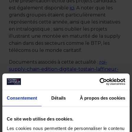
Une présentation écrite des projets candidats
est également disponible
ici
. A noter que les
grands groupes étaient particulièrement
représentés cette année, ainsi que les initiatives
en intralogistique ; sans oublier les projets
illustrant une montée en maturité de la supply
chain dans des secteurs comme le BTP, les
télécoms ou le monde caritatif.
Documents associés à cette actualité :
roi-
supply-chain-edition-digitale-tostain-laffineur-
janvier-2021.pdf
Consentement
Détails
À propos des cookies
Autres actualités
Ce site web utilise des cookies.
Les cookies nous permettent de personnaliser le contenu