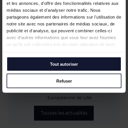
Juin 2026
et les annonces, d'offrir des fonctionnalités relatives aux
Tostain & Laffineur à la 15ᵉ Business Golf
médias sociaux et d'analyser notre trafic. Nous
Cup d’Arras
partageons également des informations sur l'utilisation de
Empreintes Textiles : une exposition dans
notre site avec nos partenaires de médias sociaux, de
un lieu atypique à Lille
publicité et d'analyse, qui peuvent combiner celles-ci
Mai 2026
avec d'autres informations que vous leur avez fournies
JOCO Pickleball : un nouveau lieu
ou qu'ils ont collectées lors de votre utilisation de leurs
hybride et convivial à la Pilaterie
services.
Bureaux à vendre à Wasquehal : 772 m²
disponibles au Château Blanc
Tout autoriser
Février 2026
Conférence annuelle du Club de
Refuser
l’Immobilier : retour sur le bilan du
marché tertiaire dans la Métropole
Européenne de Lille
Toutes les actualités