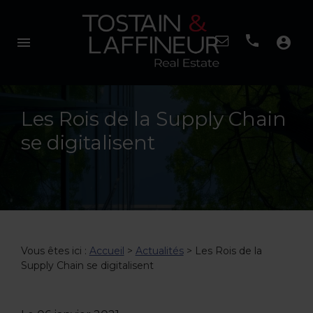
menu
account_circle
Les Rois de la Supply Chain
se digitalisent
Vous êtes ici :
Accueil
>
Actualités
> Les Rois de la
Supply Chain se digitalisent