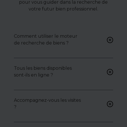
pour vous guider dans la recherche de
votre futur bien professionnel.
Comment utiliser le moteur
de recherche de biens ?
Renseignez vos critères (type
de bien, surface, localisation)
Tous les biens disponibles
pour accéder à une liste de
sont-ils en ligne ?
biens ciblés.
Non. Certains biens sont
proposés en exclusivité ou en
Accompagnez-vous les visites
toute confidentialité :
?
contactez-nous pour y
accéder.
Oui, nous organisons les
visites, analysons chaque bien