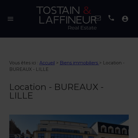
menu
account_circle
Vous êtes ici :
Accueil
>
Biens immobiliers
>
Location -
BUREAUX - LILLE
Location - BUREAUX -
LILLE