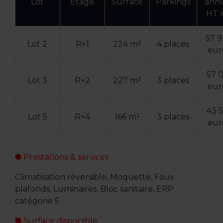
Lot
Etage
Surface
Parkings
ann
HT 
57 
Lot 2
R+1
224 m²
4 places
eur
57 
Lot 3
R+2
227 m²
3 places
eur
43 
Lot 5
R+4
166 m²
3 places
eur
Prestations & services
Climatisation réversible, Moquette, Faux
plafonds, Luminaires, Bloc sanitaire, ERP
catégorie 5
Surface disponible