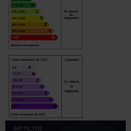
Réf: 59_7132