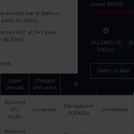
Lénaïc BRAYS
03 20 04 06 00
ra accepté par le Bailleur,
à partir de 20m2.
lots en RDC et R+2 pour
ir de 20m2.
VILLENEUVE
B
D'ASCQ
ment.
Visiter ce bien
Loyer
Charges
Bail
Disponibilité
annuel
annuelles
80euros
Dérogatoire
HT/
comprises
Immédiate
30/06/24
m2/an
80euros