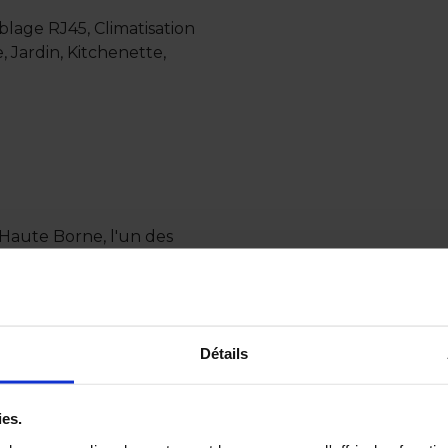
lage RJ45, Climatisation
, Jardin, Kitchenette,
 Haute Borne, l'un des
se.
tuent à proximité de
Détails
ur les conditions
ies.