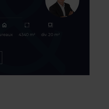
home
ureaux
4340 m²
div. 20 m²