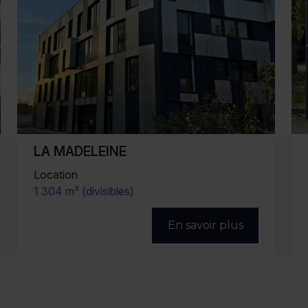
VILLENEUVE D'ASCQ
Location
427 m² (divisibles)
En savoir plus