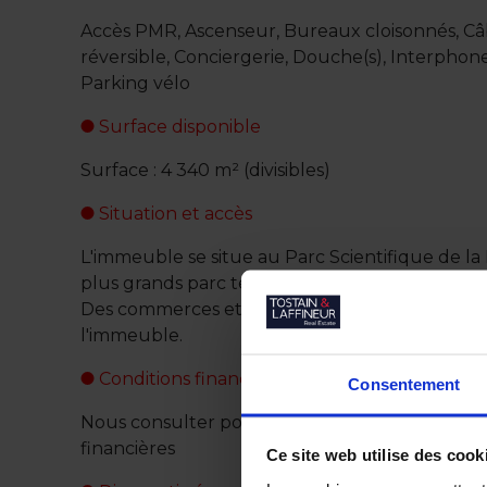
Accès PMR, Ascenseur, Bureaux cloisonnés, Câb
réversible, Conciergerie, Douche(s), Interphone
Parking vélo
Surface disponible
Surface : 4 340 m² (divisibles)
Situation et accès
L'immeuble se situe au Parc Scientifique de la
plus grands parc tertiaire de la Métropole Lilloi
Des commerces et services et restaurants se si
l'immeuble.
Conditions financières
Consentement
Nous consulter pour obtenir des informations s
financières
Ce site web utilise des cook