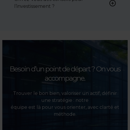
négocier le prix, le bail ou les
l’investissement ?
conditions de vente.
Absolument. Nous
accompagnons les
investisseurs dans la sélection,
l’évaluation et la valorisation
de leurs actifs.
Besoin d’un point de départ ?
On vous
accompagne.
Trouver le bon bien, valoriser un actif, définir
une stratégie : notre
équipe est là pour vous orienter, avec clarté et
méthode.