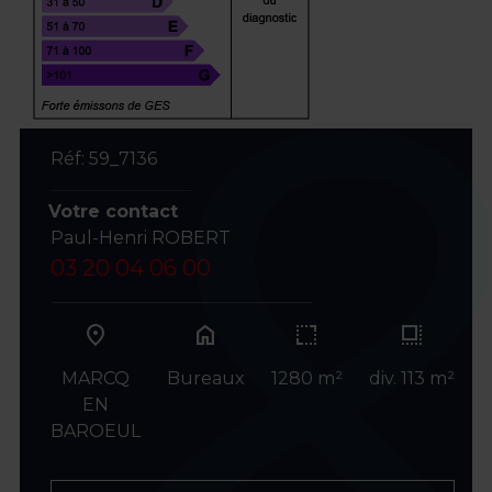
Réf: 59_7136
Votre contact
Paul-Henri ROBERT
03 20 04 06 00
home
MARCQ
Bureaux
1280 m²
div. 113 m²
EN
BAROEUL