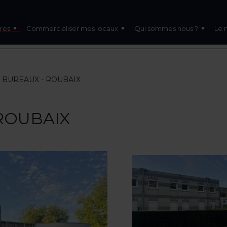
res
Commercialiser mes locaux
Qui sommes nous ?
Le 
 - BUREAUX - ROUBAIX
 ROUBAIX