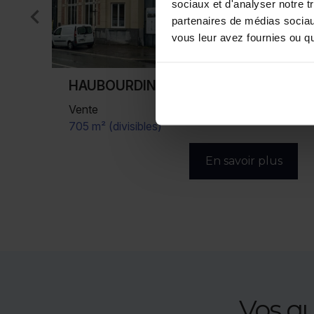
sociaux et d'analyser notre t
partenaires de médias sociaux
vous leur avez fournies ou qu'
SARS ET ROSIERES
Vente/Location
358 m²
s
En savoir plus
Vos q