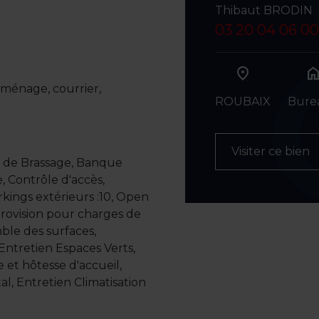
Thibaut BRODIN
03 20 04 06 00
hom
 ménage, courrier,
ROUBAIX
Bure
Visiter ce bien
ie de Brassage, Banque
e, Contrôle d'accès,
rkings extérieurs :10, Open
Provision pour charges de
ble des surfaces,
, Entretien Espaces Verts,
 et hôtesse d'accueil,
l, Entretien Climatisation