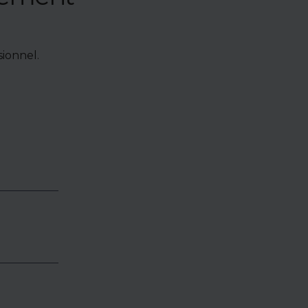
ionnel.
e de bien,
accéder à
oposés en
identialité
éder.
es,
vous, et