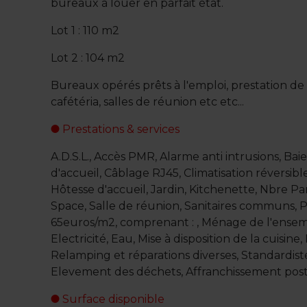
bureaux à louer en parfait état.
Lot 1 : 110 m2
Lot 2 : 104 m2
Bureaux opérés prêts à l'emploi, prestation de
cafétéria, salles de réunion etc etc...
Prestations & services
A.D.S.L., Accès PMR, Alarme anti intrusions, Ba
d'accueil, Câblage RJ45, Climatisation réversibl
Hôtesse d'accueil, Jardin, Kitchenette, Nbre Pa
Space, Salle de réunion, Sanitaires communs, 
65euros/m2, comprenant : , Ménage de l'ensem
Electricité, Eau, Mise à disposition de la cuisine
Relamping et réparations diverses, Standardiste
Elevement des déchets, Affranchissement posta
Surface disponible