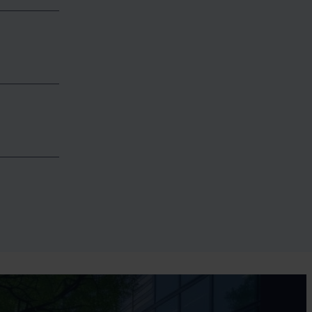
uts ou
peuvent
r mesure,
secteur.
vement
 prix, le
te.
gnons les
on,
n de leurs