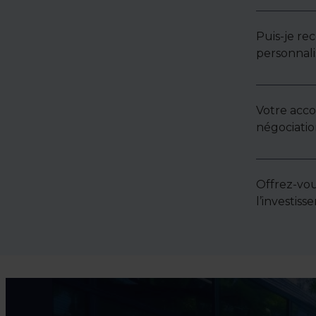
Puis-je re
personnali
Votre acc
négociatio
Offrez-vou
l’investis