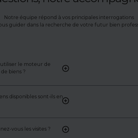
Notre équipe répond à vos principales interrogations
ous guider dans la recherche de votre futur bien profess
tiliser le moteur de
Renseignez vos critères (typ
de biens ?
surface, localisation) pour 
une liste de biens ciblés.
ens disponibles sont-ils en
Non. Certains biens sont pr
exclusivité ou en toute conf
: contactez-nous pour y acc
z-vous les visites ?
Oui, nous organisons les visit
analysons chaque bien avec 