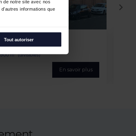
on de notre site avec nos
 d'autres informations que
VILLENEUVE D'ASCQ
HAU
Tout autoriser
Vente/Location
Vente
1 300 m² (divisibles)
705 m²
En savoir plus
nement