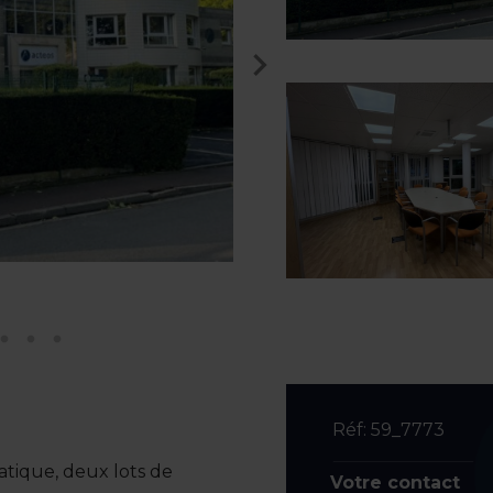
Réf: 59_7773
atique, deux lots de
Votre contact