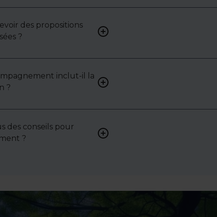
mettons en lumière ses ato
contraintes.
cevoir des propositions
Bien sûr. Nos consultants 
sées ?
vous proposer des biens su
selon vos attentes et votre 
ompagnement inclut-il la
Oui, nous intervenons acti
n ?
pour vous aider à négocier le
bail ou les conditions de ven
s des conseils pour
Absolument. Nous accompa
sement ?
investisseurs dans la sélecti
l’évaluation et la valorisatio
actifs.