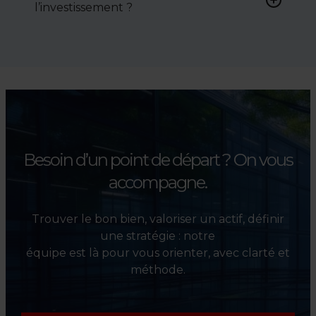
l’investissement ?
conditions de vente.
Absolument. Nous
accompagnons les
investisseurs dans la sélection,
l’évaluation et la valorisation
de leurs actifs.
Besoin d’un point de départ ?
On vous
accompagne.
Trouver le bon bien, valoriser un actif, définir
une stratégie : notre
équipe est là pour vous orienter, avec clarté et
méthode.