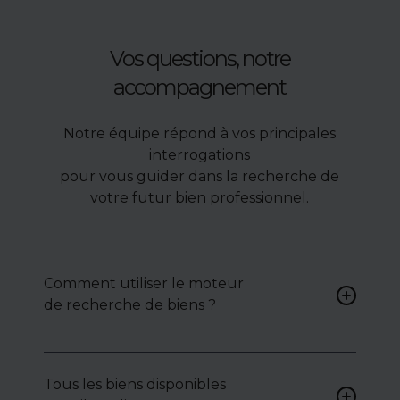
Vos questions, notre
accompagnement
Notre équipe répond à vos principales
interrogations
pour vous guider dans la recherche de
votre futur bien professionnel.
Comment utiliser le moteur
de recherche de biens ?
Renseignez vos critères (type
de bien, surface, localisation)
Tous les biens disponibles
pour accéder à une liste de