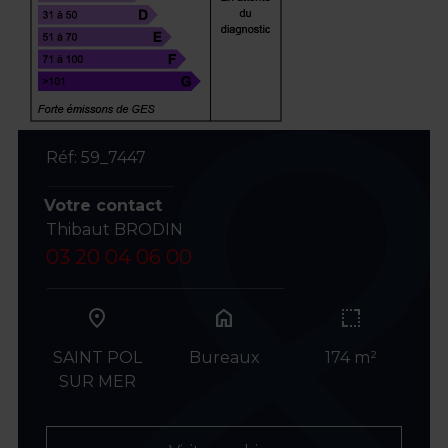
Réf: 59_7447
Votre contact
Thibaut BRODIN
03 20 04 06 00
home
SAINT POL
Bureaux
174 m²
SUR MER