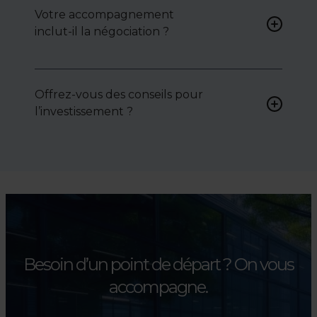
peuvent vous proposer des
Votre accompagnement
biens sur mesure, selon vos
inclut-il la négociation ?
attentes et votre secteur.
Oui, nous intervenons
activement pour vous aider à
Offrez-vous des conseils pour
négocier le prix, le bail ou les
l’investissement ?
conditions de vente.
Absolument. Nous
accompagnons les
investisseurs dans la sélection,
l’évaluation et la valorisation
de leurs actifs.
Besoin d’un point de départ ?
On vous
accompagne.