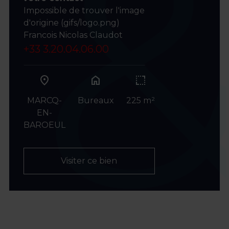
Impossible de trouver l'image
d'origine (gifs/logo.png)
Francois Nicolas Claudot
+33 3.20.04.06.00
home
MARCQ-
Bureaux
225 m²
EN-
BAROEUL
Visiter ce bien