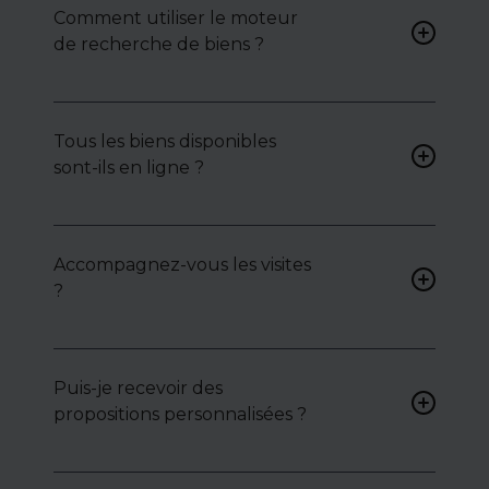
Comment utiliser le moteur
de recherche de biens ?
Renseignez vos critères (type
de bien, surface, localisation)
Tous les biens disponibles
pour accéder à une liste de
sont-ils en ligne ?
biens ciblés.
Non. Certains biens sont
proposés en exclusivité ou en
Accompagnez-vous les visites
toute confidentialité :
?
contactez-nous pour y
accéder.
Oui, nous organisons les
visites, analysons chaque bien
avec vous, et mettons en
Puis-je recevoir des
lumière ses atouts ou
propositions personnalisées ?
contraintes.
Bien sûr. Nos consultants