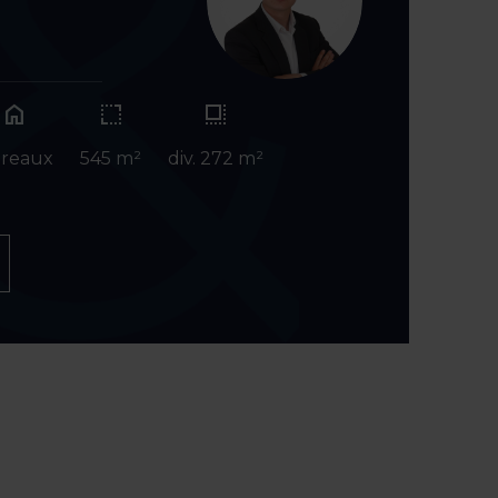
home
reaux
545 m²
div. 272 m²