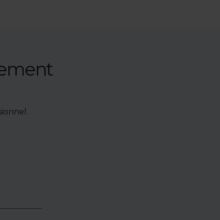
nement
ionnel.
e de bien,
accéder à