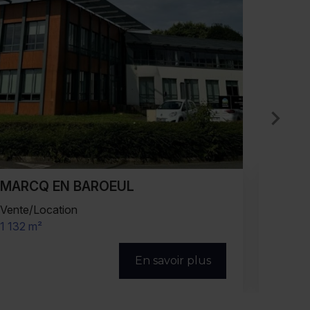
MARCQ EN BAROEUL
MA
Location
Vente/
1 157 m² (divisibles)
3 100 m
En savoir plus