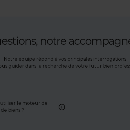
uestions, notre accompag
Notre équipe répond à vos principales interrogations
ous guider dans la recherche de votre futur bien profess
tiliser le moteur de
Renseignez vos critères (typ
de biens ?
surface, localisation) pour 
une liste de biens ciblés.