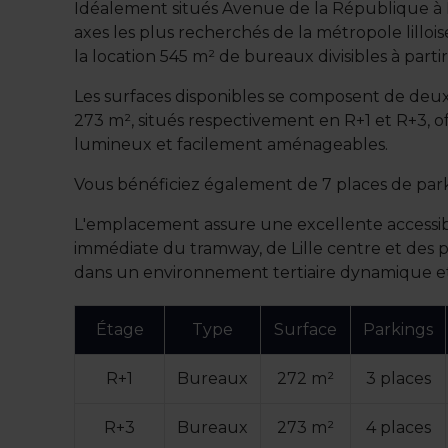
Idéalement situés Avenue de la République à L
axes les plus recherchés de la métropole lilloi
la location 545 m² de bureaux divisibles à parti
Les surfaces disponibles se composent de deu
273 m², situés respectivement en R+1 et R+3, o
lumineux et facilement aménageables.
Vous bénéficiez également de 7 places de par
L'emplacement assure une excellente accessibil
immédiate du tramway, de Lille centre et des p
dans un environnement tertiaire dynamique et 
Étage
Type
Surface
Parkings
R+1
Bureaux
272 m²
3 places
R+3
Bureaux
273 m²
4 places