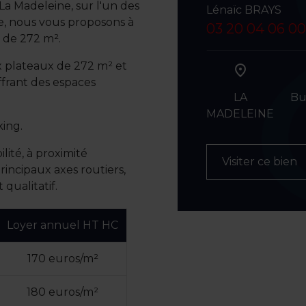
a Madeleine, sur l'un des
Lénaïc BRAYS
se, nous vous proposons à
03 20 04 06 00
r de 272 m².
x plateaux de 272 m² et
ffrant des espaces
LA
Bu
MADELEINE
king.
ité, à proximité
Visiter ce bien
rincipaux axes routiers,
qualitatif.
Loyer annuel HT HC
170 euros/m²
180 euros/m²